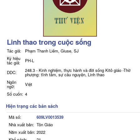
Linh thao trong cuộc sống
Tác giả:
Phạm Thanh Liêm, Giuse, SJ
Ký hiệu
PH-L
tác giả:
248.3 - Kinh nghiệm, thực hành và đời sống Kitô giáo -Thờ
DDC:
phượng: tĩnh tâm, sự cầu nguyện, Linh thao
Ngôn
Việt
ngữ:
Số cuốn:
4
Hiện trạng các bản sách
Mã số:
609LV0013539
Nhà xuất bản:
Tôn Giáo
Năm xuất bản:
2022
Khổ sách:
21