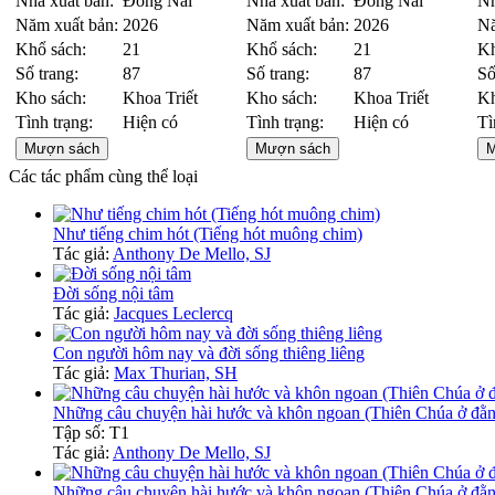
Nhà xuất bản:
Đồng Nai
Nhà xuất bản:
Đồng Nai
Nh
Năm xuất bản:
2026
Năm xuất bản:
2026
Nă
Khổ sách:
21
Khổ sách:
21
Kh
Số trang:
87
Số trang:
87
Số
Kho sách:
Khoa Triết
Kho sách:
Khoa Triết
Kh
Tình trạng:
Hiện có
Tình trạng:
Hiện có
Tì
Mượn sách
Mượn sách
M
Các tác phẩm cùng thể loại
Như tiếng chim hót (Tiếng hót muông chim)
Tác giả:
Anthony De Mello, SJ
Đời sống nội tâm
Tác giả:
Jacques Leclercq
Con người hôm nay và đời sống thiêng liêng
Tác giả:
Max Thurian, SH
Những câu chuyện hài hước và khôn ngoan (Thiên Chúa ở đằng
Tập số: T1
Tác giả:
Anthony De Mello, SJ
Những câu chuyện hài hước và khôn ngoan (Thiên Chúa ở đằng