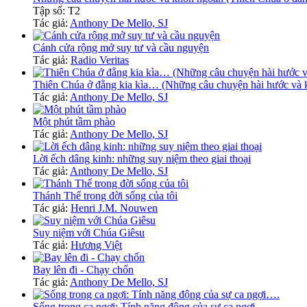
Tập số: T2
Tác giả:
Anthony De Mello, SJ
Cánh cửa rộng mở suy tư và cầu nguyện
Tác giả:
Radio Veritas
Thiên Chúa ở đằng kia kìa… (Những câu chuyện hài hước và 
Tác giả:
Anthony De Mello, SJ
Một phút tầm phào
Tác giả:
Anthony De Mello, SJ
Lời ếch dâng kinh: những suy niệm theo giai thoại
Tác giả:
Anthony De Mello, SJ
Thánh Thể trong đời sống của tôi
Tác giả:
Henri J.M. Nouwen
Suy niệm với Chúa Giêsu
Tác giả:
Hương Việt
Bay lên đi - Chạy chốn
Tác giả:
Anthony De Mello, SJ
Sống trong ca ngợi: Tính năng động của sự ca ngợi….