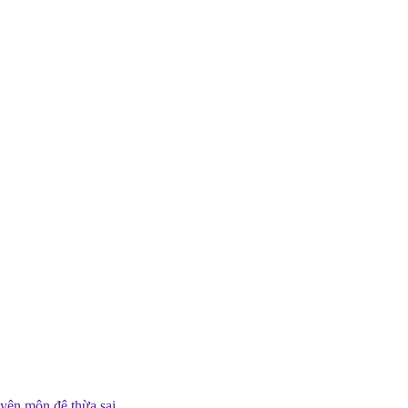
uyện môn đệ thừa sai