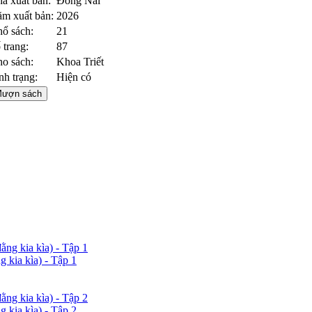
à xuất bản:
Đồng Nai
m xuất bản:
2026
ổ sách:
21
 trang:
87
o sách:
Khoa Triết
nh trạng:
Hiện có
ượn sách
 kia kìa) - Tập 1
 kia kìa) - Tập 2