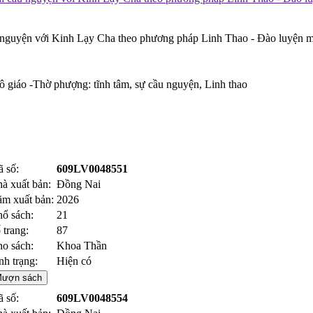
cầu nguyện với Kinh Lạy Cha theo phương pháp Linh Thao - Đào luyện m
ô giáo -Thờ phượng: tĩnh tâm, sự cầu nguyện, Linh thao
 số:
609LV0048551
à xuất bản:
Đồng Nai
m xuất bản:
2026
ổ sách:
21
 trang:
87
o sách:
Khoa Thần
nh trạng:
Hiện có
ượn sách
 số:
609LV0048554