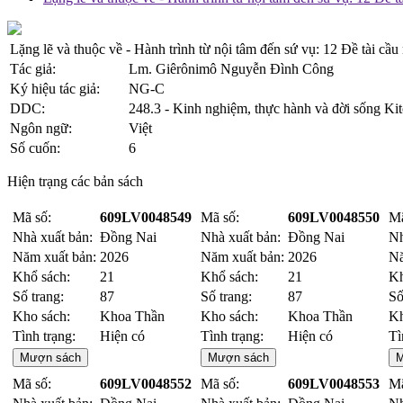
Lặng lẽ và thuộc về - Hành trình từ nội tâm đến sứ vụ: 12 Đề tài 
Tác giả:
Lm. Giêrônimô Nguyễn Đình Công
Ký hiệu tác giả:
NG-C
DDC:
248.3 - Kinh nghiệm, thực hành và đời sống Kit
Ngôn ngữ:
Việt
Số cuốn:
6
Hiện trạng các bản sách
Mã số:
609LV0048549
Mã số:
609LV0048550
Mã
Nhà xuất bản:
Đồng Nai
Nhà xuất bản:
Đồng Nai
Nh
Năm xuất bản:
2026
Năm xuất bản:
2026
Nă
Khổ sách:
21
Khổ sách:
21
Kh
Số trang:
87
Số trang:
87
Số
Kho sách:
Khoa Thần
Kho sách:
Khoa Thần
Kh
Tình trạng:
Hiện có
Tình trạng:
Hiện có
Tì
Mượn sách
Mượn sách
M
Mã số:
609LV0048552
Mã số:
609LV0048553
Mã