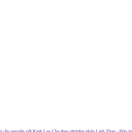
 tài cầu nguyện với Kinh Lạy Cha theo phương pháp Linh Thao - Đào l