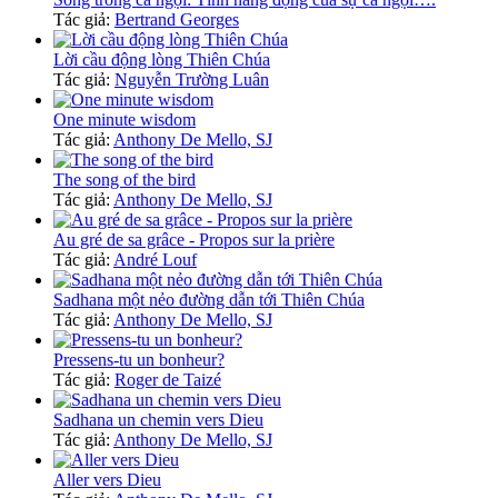
Tác giả:
Bertrand Georges
Lời cầu động lòng Thiên Chúa
Tác giả:
Nguyễn Trường Luân
One minute wisdom
Tác giả:
Anthony De Mello, SJ
The song of the bird
Tác giả:
Anthony De Mello, SJ
Au gré de sa grâce - Propos sur la prière
Tác giả:
André Louf
Sadhana một nẻo đường dẫn tới Thiên Chúa
Tác giả:
Anthony De Mello, SJ
Pressens-tu un bonheur?
Tác giả:
Roger de Taizé
Sadhana un chemin vers Dieu
Tác giả:
Anthony De Mello, SJ
Aller vers Dieu