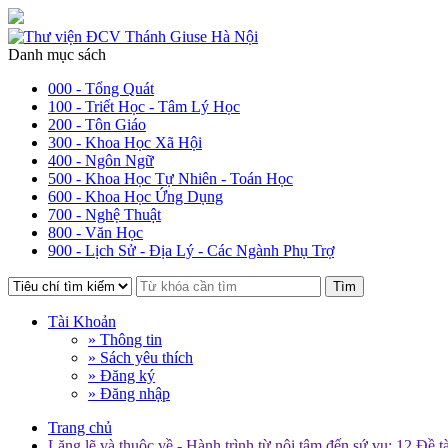
Danh mục sách
000 - Tổng Quát
100 - Triết Học - Tâm Lý Học
200 - Tôn Giáo
300 - Khoa Học Xã Hội
400 - Ngôn Ngữ
500 - Khoa Học Tự Nhiên - Toán Học
600 - Khoa Học Ứng Dụng
700 - Nghệ Thuật
800 - Văn Học
900 - Lịch Sử - Địa Lý - Các Ngành Phụ Trợ
Tìm
Tài Khoản
» Thông tin
» Sách yêu thích
» Đăng ký
» Đăng nhập
Trang chủ
Lặng lẽ và thuộc về - Hành trình từ nội tâm đến sứ vụ: 12 Đề