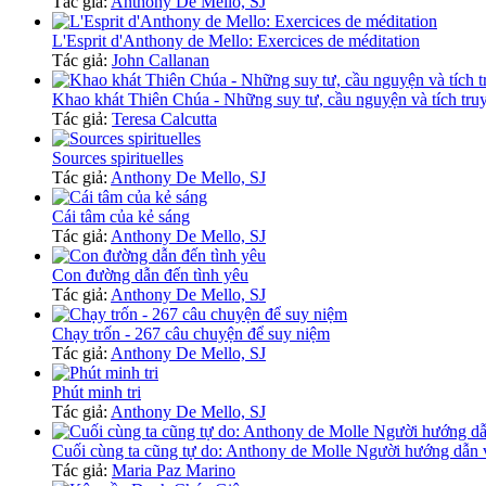
Tác giả:
Anthony De Mello, SJ
L'Esprit d'Anthony de Mello: Exercices de méditation
Tác giả:
John Callanan
Khao khát Thiên Chúa - Những suy tư, cầu nguyện và tích tru
Tác giả:
Teresa Calcutta
Sources spirituelles
Tác giả:
Anthony De Mello, SJ
Cái tâm của kẻ sáng
Tác giả:
Anthony De Mello, SJ
Con đường dẫn đến tình yêu
Tác giả:
Anthony De Mello, SJ
Chạy trốn - 267 câu chuyện để suy niệm
Tác giả:
Anthony De Mello, SJ
Phút minh tri
Tác giả:
Anthony De Mello, SJ
Cuối cùng ta cũng tự do: Anthony de Molle Người hướng dẫ
Tác giả:
Maria Paz Marino