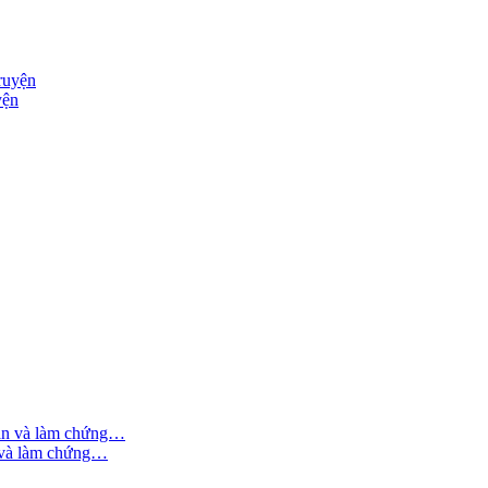
yện
n và làm chứng…