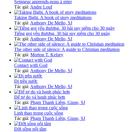
Seigneur apprends-nous à prier
Tác giả:
Andre Louf
Taking flight. A book of story meditations
Tác giả:
Anthony De Mello, SJ
Tiếng gọi yêu thương. 30 bài suy niệm cho 30 ngày
Tác giả:
Anthony De Mello, SJ
The other side of silence: A guide to Christian meditation
Tác giả:
Morton T. Kelsey
Contact with God
Tác giả:
Anthony De Mello, SJ
Đi trên nước
Tác giả:
Anthony De Mello, SJ
Để tự do và hạnh phúc hơn
Tác giả:
Phạm Thanh Liêm, Giuse, SJ
Linh thao trong cuộc sống
Tác giả:
Phạm Thanh Liêm, Giuse, SJ
Đời sống nội tâm