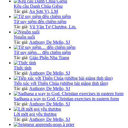
Kêu cầu Danh Chúa Giêsu
Tác giả:
An Sơn Vị, LM
Từ suy niệm đến chiêm niệm
Tác giả:
Vũ Văn Tự Chương, Lm.
Nguồn suối
Tác giả:
Anthony De Mello, SJ
Từ suy niệm… đến chiêm niệm
Tác giả:
Giáo Phận Nha Trang
Thức tỉnh
Tác giả:
Anthony De Mello, SJ
Tiếp xúc với Thiên Chúa (những bài giảng tĩnh tâm)
Tác giả:
Anthony De Mello, SJ
Sadhana a way to God. Christian exercises in eastern form
Tác giả:
Anthony De Mello, SJ
Lời mời gọi yêu thương
Tác giả:
Anthony De Mello, SJ