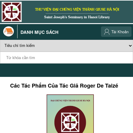
DANH MỤC SÁCH
Tài Khoản
Các Tác Phẩm Của Tác Giả
Roger De Taizé