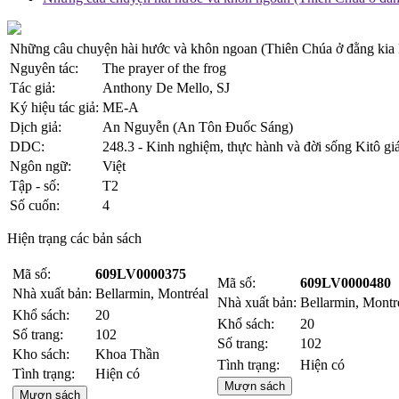
Những câu chuyện hài hước và khôn ngoan (Thiên Chúa ở đằng kia k
Nguyên tác:
The prayer of the frog
Tác giả:
Anthony De Mello, SJ
Ký hiệu tác giả:
ME-A
Dịch giả:
An Nguyễn (An Tôn Đuốc Sáng)
DDC:
248.3 - Kinh nghiệm, thực hành và đời sống Kitô gi
Ngôn ngữ:
Việt
Tập - số:
T2
Số cuốn:
4
Hiện trạng các bản sách
Mã số:
609LV0000375
Mã số:
609LV0000480
Nhà xuất bản:
Bellarmin, Montréal
Nhà xuất bản:
Bellarmin, Montr
Khổ sách:
20
Khổ sách:
20
Số trang:
102
Số trang:
102
Kho sách:
Khoa Thần
Tình trạng:
Hiện có
Tình trạng:
Hiện có
Mượn sách
Mượn sách