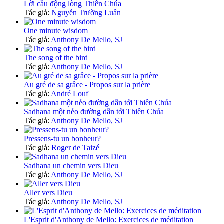
Lời cầu động lòng Thiên Chúa
Tác giả:
Nguyễn Trường Luân
One minute wisdom
Tác giả:
Anthony De Mello, SJ
The song of the bird
Tác giả:
Anthony De Mello, SJ
Au gré de sa grâce - Propos sur la prière
Tác giả:
André Louf
Sadhana một nẻo đường dẫn tới Thiên Chúa
Tác giả:
Anthony De Mello, SJ
Pressens-tu un bonheur?
Tác giả:
Roger de Taizé
Sadhana un chemin vers Dieu
Tác giả:
Anthony De Mello, SJ
Aller vers Dieu
Tác giả:
Anthony De Mello, SJ
L'Esprit d'Anthony de Mello: Exercices de méditation