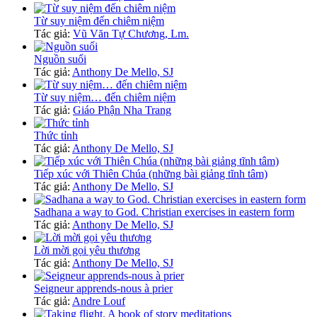
Từ suy niệm đến chiêm niệm
Tác giả:
Vũ Văn Tự Chương, Lm.
Nguồn suối
Tác giả:
Anthony De Mello, SJ
Từ suy niệm… đến chiêm niệm
Tác giả:
Giáo Phận Nha Trang
Thức tỉnh
Tác giả:
Anthony De Mello, SJ
Tiếp xúc với Thiên Chúa (những bài giảng tĩnh tâm)
Tác giả:
Anthony De Mello, SJ
Sadhana a way to God. Christian exercises in eastern form
Tác giả:
Anthony De Mello, SJ
Lời mời gọi yêu thương
Tác giả:
Anthony De Mello, SJ
Seigneur apprends-nous à prier
Tác giả:
Andre Louf