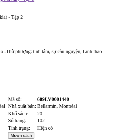
ìa) - Tập 2
áo -Thờ phượng: tĩnh tâm, sự cầu nguyện, Linh thao
Mã số:
609LV0001440
éal
Nhà xuất bản:
Bellarmin, Montréal
Khổ sách:
20
Số trang:
102
Tình trạng:
Hiện có
Mượn sách