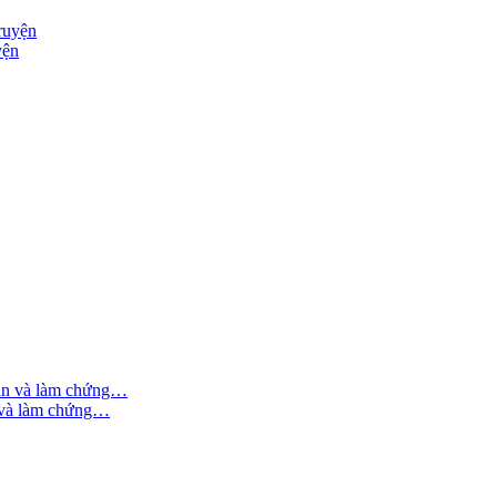
yện
n và làm chứng…