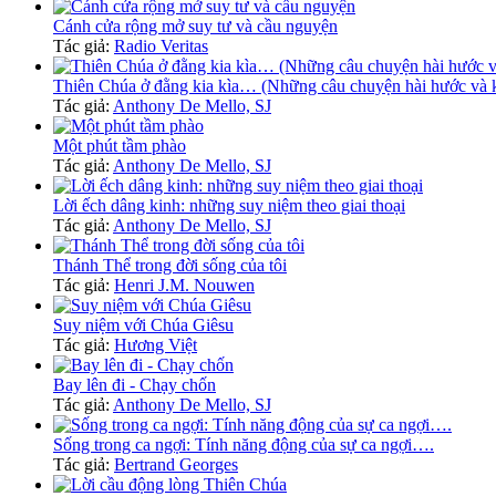
Cánh cửa rộng mở suy tư và cầu nguyện
Tác giả:
Radio Veritas
Thiên Chúa ở đằng kia kìa… (Những câu chuyện hài hước và 
Tác giả:
Anthony De Mello, SJ
Một phút tầm phào
Tác giả:
Anthony De Mello, SJ
Lời ếch dâng kinh: những suy niệm theo giai thoại
Tác giả:
Anthony De Mello, SJ
Thánh Thể trong đời sống của tôi
Tác giả:
Henri J.M. Nouwen
Suy niệm với Chúa Giêsu
Tác giả:
Hương Việt
Bay lên đi - Chạy chốn
Tác giả:
Anthony De Mello, SJ
Sống trong ca ngợi: Tính năng động của sự ca ngợi….
Tác giả:
Bertrand Georges