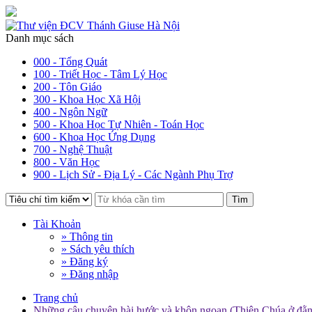
Danh mục sách
000 - Tổng Quát
100 - Triết Học - Tâm Lý Học
200 - Tôn Giáo
300 - Khoa Học Xã Hội
400 - Ngôn Ngữ
500 - Khoa Học Tự Nhiên - Toán Học
600 - Khoa Học Ứng Dụng
700 - Nghệ Thuật
800 - Văn Học
900 - Lịch Sử - Địa Lý - Các Ngành Phụ Trợ
Tìm
Tài Khoản
» Thông tin
» Sách yêu thích
» Đăng ký
» Đăng nhập
Trang chủ
Những câu chuyện hài hước và khôn ngoan (Thiên Chúa ở đằng