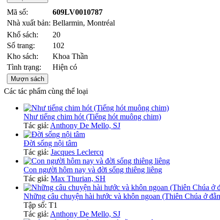
Mã số:
609LV0010787
Nhà xuất bản:
Bellarmin, Montréal
Khổ sách:
20
Số trang:
102
Kho sách:
Khoa Thần
Tình trạng:
Hiện có
Mượn sách
Các tác phẩm cùng thể loại
Như tiếng chim hót (Tiếng hót muông chim)
Tác giả:
Anthony De Mello, SJ
Đời sống nội tâm
Tác giả:
Jacques Leclercq
Con người hôm nay và đời sống thiêng liêng
Tác giả:
Max Thurian, SH
Những câu chuyện hài hước và khôn ngoan (Thiên Chúa ở đằng
Tập số: T1
Tác giả:
Anthony De Mello, SJ