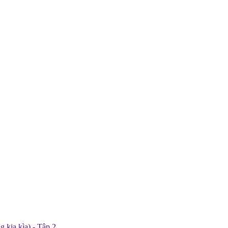
 kia kìa) - Tập 2