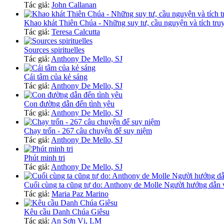
Tác giả:
John Callanan
Khao khát Thiên Chúa - Những suy tư, cầu nguyện và tích tru
Tác giả:
Teresa Calcutta
Sources spirituelles
Tác giả:
Anthony De Mello, SJ
Cái tâm của kẻ sáng
Tác giả:
Anthony De Mello, SJ
Con đường dẫn đến tình yêu
Tác giả:
Anthony De Mello, SJ
Chạy trốn - 267 câu chuyện để suy niệm
Tác giả:
Anthony De Mello, SJ
Phút minh tri
Tác giả:
Anthony De Mello, SJ
Cuối cùng ta cũng tự do: Anthony de Molle Người hướng dẫ
Tác giả:
Maria Paz Marino
Kêu cầu Danh Chúa Giêsu
Tác giả:
An Sơn Vị, LM