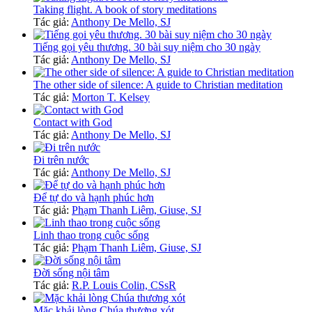
Taking flight. A book of story meditations
Tác giả:
Anthony De Mello, SJ
Tiếng gọi yêu thương. 30 bài suy niệm cho 30 ngày
Tác giả:
Anthony De Mello, SJ
The other side of silence: A guide to Christian meditation
Tác giả:
Morton T. Kelsey
Contact with God
Tác giả:
Anthony De Mello, SJ
Đi trên nước
Tác giả:
Anthony De Mello, SJ
Để tự do và hạnh phúc hơn
Tác giả:
Phạm Thanh Liêm, Giuse, SJ
Linh thao trong cuộc sống
Tác giả:
Phạm Thanh Liêm, Giuse, SJ
Đời sống nội tâm
Tác giả:
R.P. Louis Colin, CSsR
Mặc khải lòng Chúa thương xót