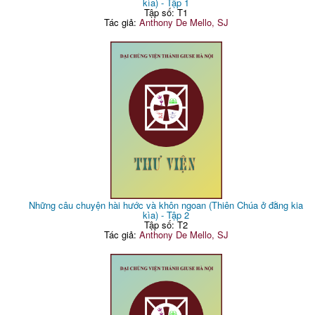
kìa) - Tập 1
Tập số: T1
Tác giả:
Anthony De Mello, SJ
Những câu chuyện hài hước và khôn ngoan (Thiên Chúa ở đằng kia
kìa) - Tập 2
Tập số: T2
Tác giả:
Anthony De Mello, SJ