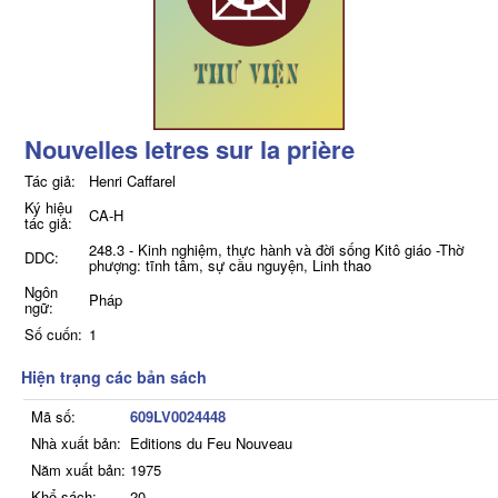
Nouvelles letres sur la prière
Tác giả:
Henri Caffarel
Ký hiệu
CA-H
tác giả:
248.3 - Kinh nghiệm, thực hành và đời sống Kitô giáo -Thờ
DDC:
phượng: tĩnh tâm, sự cầu nguyện, Linh thao
Ngôn
Pháp
ngữ:
Số cuốn:
1
Hiện trạng các bản sách
Mã số:
609LV0024448
Nhà xuất bản:
Editions du Feu Nouveau
Năm xuất bản:
1975
Khổ sách:
20