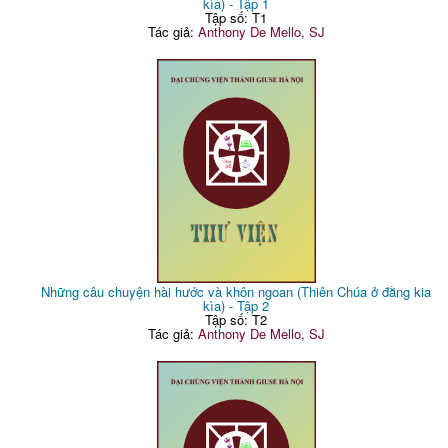
kìa) - Tập 1
Tập số: T1
Tác giả:
Anthony De Mello, SJ
Những câu chuyện hài hước và khôn ngoan (Thiên Chúa ở đằng kia
kìa) - Tập 2
Tập số: T2
Tác giả:
Anthony De Mello, SJ