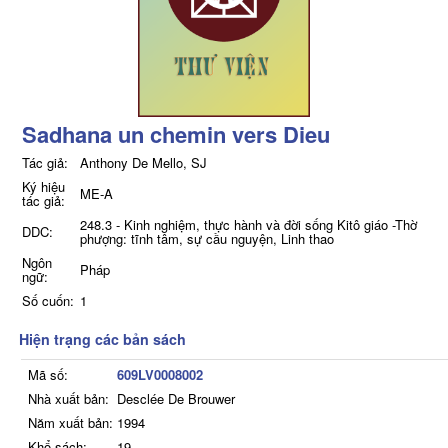
Sadhana un chemin vers Dieu
Tác giả:
Anthony De Mello, SJ
Ký hiệu
ME-A
tác giả:
248.3 - Kinh nghiệm, thực hành và đời sống Kitô giáo -Thờ
DDC:
phượng: tĩnh tâm, sự cầu nguyện, Linh thao
Ngôn
Pháp
ngữ:
Số cuốn:
1
Hiện trạng các bản sách
Mã số:
609LV0008002
Nhà xuất bản:
Desclée De Brouwer
Năm xuất bản:
1994
Khổ sách:
19