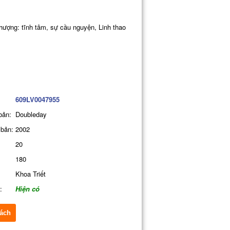
phượng: tĩnh tâm, sự cầu nguyện, Linh thao
609LV0047955
bản:
Doubleday
bản:
2002
20
180
Khoa Triết
:
Hiện có
ách