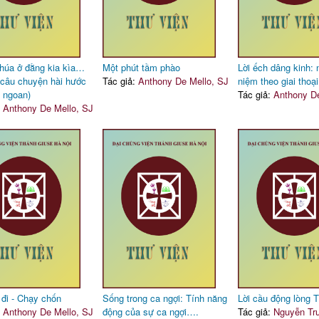
húa ở đằng kia kìa…
Một phút tầm phào
Lời ếch dâng kinh:
câu chuyện hài hước
Tác giả:
Anthony De Mello, SJ
niệm theo giai thoại
 ngoan)
Tác giả:
Anthony De
:
Anthony De Mello, SJ
 đi - Chạy chốn
Sống trong ca ngợi: Tính năng
Lời cầu động lòng 
:
Anthony De Mello, SJ
động của sự ca ngợi….
Tác giả:
Nguyễn Tr