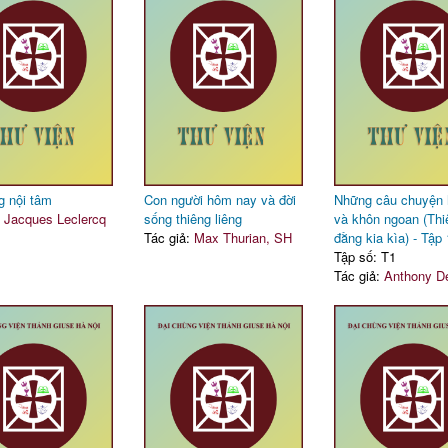
g nội tâm
Con người hôm nay và đời
Những câu chuyện 
:
Jacques Leclercq
sống thiêng liêng
và khôn ngoan (Thi
Tác giả:
Max Thurian, SH
đằng kia kìa) - Tập 
Tập số: T1
Tác giả:
Anthony De