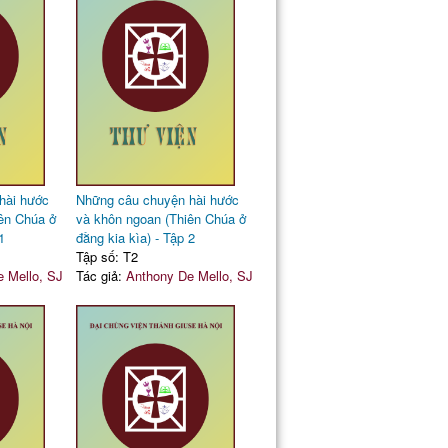
hài hước
Những câu chuyện hài hước
ên Chúa ở
và khôn ngoan (Thiên Chúa ở
1
đằng kia kìa) - Tập 2
Tập số: T2
 Mello, SJ
Tác giả:
Anthony De Mello, SJ