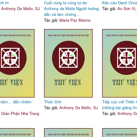
h tri
Cuối cùng ta cũng tự do:
Kêu cầu Danh Chúa
:
Anthony De Mello, SJ
Anthony de Molle Người hướng
Tác giả:
An Sơn Vị
dẫn và làm chứng…
Tác giả:
Maria Paz Marino
 niệm… đến chiêm
Thức tỉnh
Tiếp xúc với Thiên
Tác giả:
Anthony De Mello, SJ
(những bài giảng tĩ
:
Giáo Phận Nha Trang
Tác giả:
Anthony De