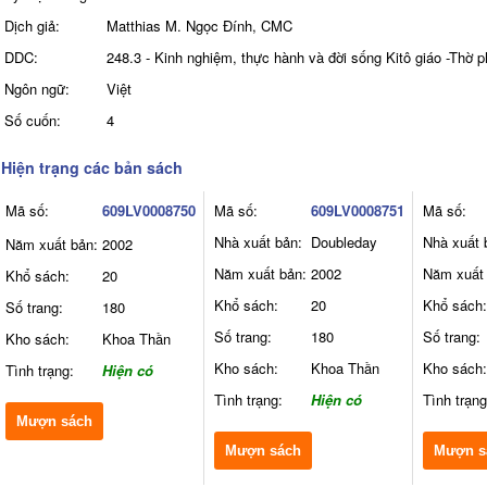
Dịch giả:
Matthias M. Ngọc Đính, CMC
DDC:
248.3 - Kinh nghiệm, thực hành và đời sống Kitô giáo -Thờ 
Ngôn ngữ:
Việt
Số cuốn:
4
Hiện trạng các bản sách
Mã số:
609LV0008750
Mã số:
609LV0008751
Mã số:
Nhà xuất bản:
Doubleday
Nhà xuất 
Năm xuất bản:
2002
Năm xuất bản:
2002
Năm xuất 
Khổ sách:
20
Khổ sách:
20
Khổ sách:
Số trang:
180
Số trang:
180
Số trang:
Kho sách:
Khoa Thần
Kho sách:
Khoa Thần
Kho sách:
Tình trạng:
Hiện có
Tình trạng:
Hiện có
Tình trạng
Mượn sách
Mượn sách
Mượn s