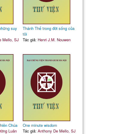
 những suy
Thánh Thể trong đời sống của
tôi
 Mello, SJ
Tác giả:
Henri J.M. Nouwen
Thiên Chúa
One minute wisdom
ường Luân
Tác giả:
Anthony De Mello, SJ