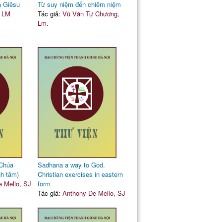
 Giêsu
Từ suy niệm đến chiêm niệm
, LM
Tác giả:
Vũ Văn Tự Chương,
Lm.
 Chúa
Sadhana a way to God.
nh tâm)
Christian exercises in eastern
 Mello, SJ
form
Tác giả:
Anthony De Mello, SJ