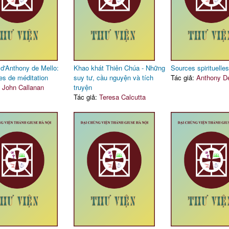
 d'Anthony de Mello:
Khao khát Thiên Chúa - Những
Sources spirituelles
es de méditation
suy tư, cầu nguyện và tích
Tác giả:
Anthony De
:
John Callanan
truyện
Tác giả:
Teresa Calcutta