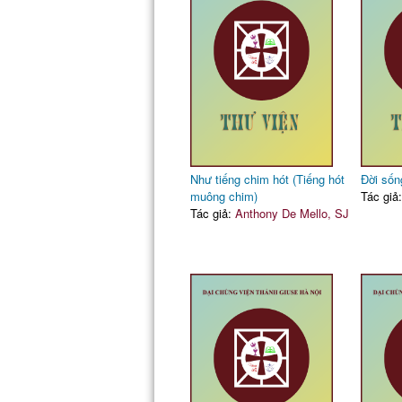
Như tiếng chim hót (Tiếng hót
Đời sốn
muông chim)
Tác giả
Tác giả:
Anthony De Mello, SJ