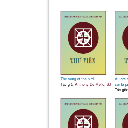
The song of the bird
Au gré 
Tác giả:
Anthony De Mello, SJ
sur la p
Tác giả