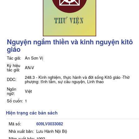
Nguyện ngắm thiền và kinh nguyện kitô
giáo
Tác giả:
An Sơn Vị
Ký hiệu
AN-V
tác giả:
248.3 - Kinh nghiệm, thực hành và đời sống Kitô giáo -Thờ
DDC:
phượng: tĩnh tâm, sự cầu nguyện, Linh thao
Ngôn
Việt
ngữ:
Số cuốn:
1
Hiện trạng các bản sách
Mã số:
609LV0033082
Nhà xuất bản:
Lưu Hành Nội Bộ
Năm xuất bản:
1992