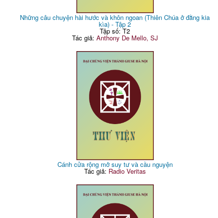
Những câu chuyện hài hước và khôn ngoan (Thiên Chúa ở đằng kia
kìa) - Tập 2
Tập số: T2
Tác giả:
Anthony De Mello, SJ
Cánh cửa rộng mở suy tư và cầu nguyện
Tác giả:
Radio Veritas