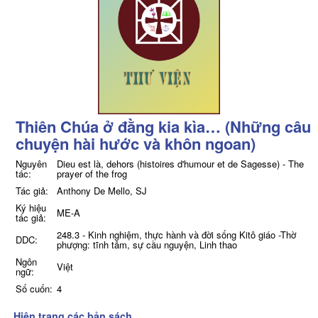
Thiên Chúa ở đằng kia kìa… (Những câu
chuyện hài hước và khôn ngoan)
Nguyên
Dieu est là, dehors (histoires d'humour et de Sagesse) - The
tác:
prayer of the frog
Tác giả:
Anthony De Mello, SJ
Ký hiệu
ME-A
tác giả:
248.3 - Kinh nghiệm, thực hành và đời sống Kitô giáo -Thờ
DDC:
phượng: tĩnh tâm, sự cầu nguyện, Linh thao
Ngôn
Việt
ngữ:
Số cuốn:
4
Hiện trạng các bản sách