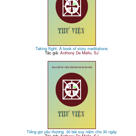
Taking flight. A book of story meditations
Tác giả:
Anthony De Mello, SJ
Tiếng gọi yêu thương. 30 bài suy niệm cho 30 ngày
Tác giả:
Anthony De Mello, SJ