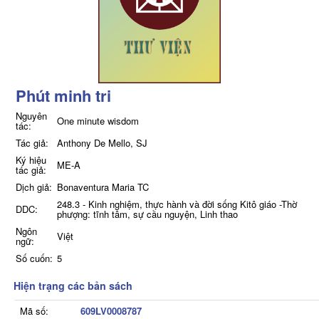
Phút minh tri
Nguyên
One minute wisdom
tác:
Tác giả:
Anthony De Mello, SJ
Ký hiệu
ME-A
tác giả:
Dịch giả:
Bonaventura Maria TC
248.3 - Kinh nghiệm, thực hành và đời sống Kitô giáo -Thờ
DDC:
phượng: tĩnh tâm, sự cầu nguyện, Linh thao
Ngôn
Việt
ngữ:
Số cuốn:
5
Hiện trạng các bản sách
Mã số:
609LV0008787