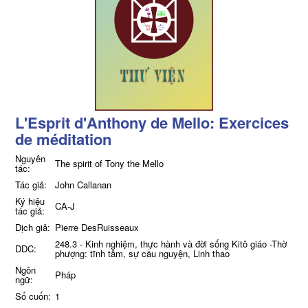
L'Esprit d'Anthony de Mello: Exercices
de méditation
Nguyên
The spirit of Tony the Mello
tác:
Tác giả:
John Callanan
Ký hiệu
CA-J
tác giả:
Dịch giả:
Pierre DesRuisseaux
248.3 - Kinh nghiệm, thực hành và đời sống Kitô giáo -Thờ
DDC:
phượng: tĩnh tâm, sự cầu nguyện, Linh thao
Ngôn
Pháp
ngữ:
Số cuốn:
1