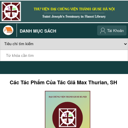
DANH MỤC SÁCH
Tài Khoản
Các Tác Phẩm Của Tác Giả
Max Thurian, SH