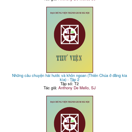
Những câu chuyện hài hước và khôn ngoan (Thiên Chúa ở đằng kia
kìa) - Tập 2
Tập số: T2
Tác giả:
Anthony De Mello, SJ