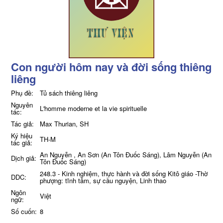
Con người hôm nay và đời sống thiêng
liêng
Phụ đề:
Tủ sách thiêng liêng
Nguyên
L'homme moderne et la vie spirituelle
tác:
Tác giả:
Max Thurian, SH
Ký hiệu
TH-M
tác giả:
An Nguyễn , An Sơn (An Tôn Đuốc Sáng), Lâm Nguyễn (An
Dịch giả:
Tôn Đuốc Sáng)
248.3 - Kinh nghiệm, thực hành và đời sống Kitô giáo -Thờ
DDC:
phượng: tĩnh tâm, sự cầu nguyện, Linh thao
Ngôn
Việt
ngữ:
Số cuốn:
8