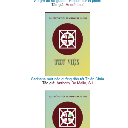
Au gré de sa grâce - Propos sur la prière
Tác giả:
André Louf
Sadhana một nẻo đường dẫn tới Thiên Chúa
Tác giả:
Anthony De Mello, SJ