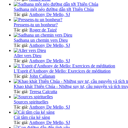
Sadhana một nẻo đường dẫn tới Thiên Chúa
Tác giả:
Anthony De Mello, SJ
Pressens-tu un bonheur?
Tác giả:
Roger de Taizé
Sadhana un chemin vers Dieu
Tác giả:
Anthony De Mello, SJ
Aller vers Dieu
Tác giả:
Anthony De Mello, SJ
L'Esprit d'Anthony de Mello: Exercices de méditation
Tác giả:
John Callanan
Khao khát Thiên Chúa - Những suy tư, cầu nguyện và tích tru
Tác giả:
Teresa Calcutta
Sources spirituelles
Tác giả:
Anthony De Mello, SJ
Cái tâm của kẻ sáng
Tác giả:
Anthony De Mello, SJ