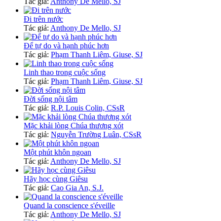
Tác giả:
Anthony De Mello, SJ
Đi trên nước
Tác giả:
Anthony De Mello, SJ
Để tự do và hạnh phúc hơn
Tác giả:
Phạm Thanh Liêm, Giuse, SJ
Linh thao trong cuộc sống
Tác giả:
Phạm Thanh Liêm, Giuse, SJ
Đời sống nội tâm
Tác giả:
R.P. Louis Colin, CSsR
Mặc khải lòng Chúa thương xót
Tác giả:
Nguyễn Trường Luân, CSsR
Một phút khôn ngoan
Tác giả:
Anthony De Mello, SJ
Hãy học cùng Giêsu
Tác giả:
Cao Gia An, S.J.
Quand la conscience s'éveille
Tác giả:
Anthony De Mello, SJ