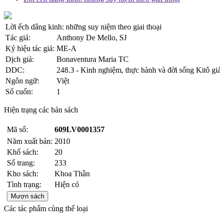
Lời ếch dâng kinh: những suy niệm theo giai thoại
Tác giả:
Anthony De Mello, SJ
Ký hiệu tác giả:
ME-A
Dịch giả:
Bonaventura Maria TC
DDC:
248.3 - Kinh nghiệm, thực hành và đời sống Kitô gi
Ngôn ngữ:
Việt
Số cuốn:
1
Hiện trạng các bản sách
Mã số:
609LV0001357
Năm xuất bản:
2010
Khổ sách:
20
Số trang:
233
Kho sách:
Khoa Thần
Tình trạng:
Hiện có
Mượn sách
Các tác phẩm cùng thể loại