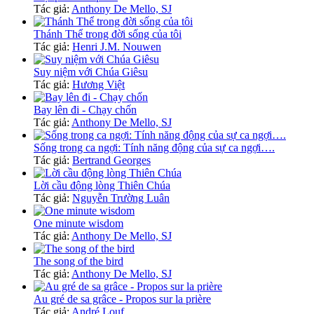
Tác giả:
Anthony De Mello, SJ
Thánh Thể trong đời sống của tôi
Tác giả:
Henri J.M. Nouwen
Suy niệm với Chúa Giêsu
Tác giả:
Hương Việt
Bay lên đi - Chạy chốn
Tác giả:
Anthony De Mello, SJ
Sống trong ca ngợi: Tính năng động của sự ca ngợi….
Tác giả:
Bertrand Georges
Lời cầu động lòng Thiên Chúa
Tác giả:
Nguyễn Trường Luân
One minute wisdom
Tác giả:
Anthony De Mello, SJ
The song of the bird
Tác giả:
Anthony De Mello, SJ
Au gré de sa grâce - Propos sur la prière
Tác giả:
André Louf