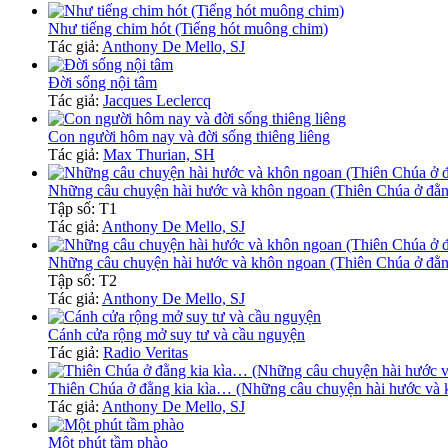
Như tiếng chim hót (Tiếng hót muông chim)
Tác giả:
Anthony De Mello, SJ
Đời sống nội tâm
Tác giả:
Jacques Leclercq
Con người hôm nay và đời sống thiêng liêng
Tác giả:
Max Thurian, SH
Những câu chuyện hài hước và khôn ngoan (Thiên Chúa ở đằng
Tập số: T1
Tác giả:
Anthony De Mello, SJ
Những câu chuyện hài hước và khôn ngoan (Thiên Chúa ở đằng
Tập số: T2
Tác giả:
Anthony De Mello, SJ
Cánh cửa rộng mở suy tư và cầu nguyện
Tác giả:
Radio Veritas
Thiên Chúa ở đằng kia kìa… (Những câu chuyện hài hước và 
Tác giả:
Anthony De Mello, SJ
Một phút tầm phào