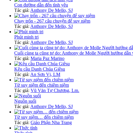
Con đường dẫn đến tình yêu
Tác giả:
Anthony De Mello, SJ
Chạy trốn - 267 câu chuyện để suy niệm
Tác giả:
Anthony De Mello, SJ
Phút minh tri
Tác giả:
Anthony De Mello, SJ
Cuối cùng ta cũng tự do: Anthony de Molle Người hướng dẫ
Tác giả:
Maria Paz Marino
Kêu cầu Danh Chúa Giêsu
Tác giả:
An Sơn Vị, LM
Từ suy niệm đến chiêm niệm
Tác giả:
Vũ Văn Tự Chương, Lm.
Nguồn suối
Tác giả:
Anthony De Mello, SJ
Từ suy niệm… đến chiêm niệm
Tác giả:
Giáo Phận Nha Trang