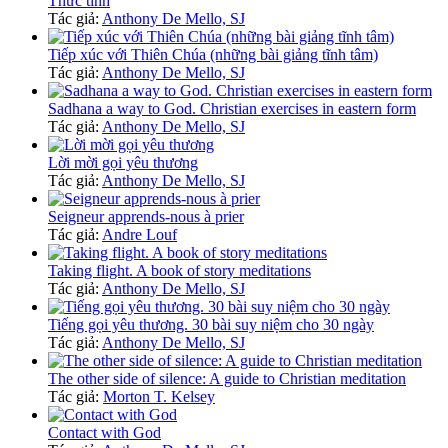
Thức tỉnh
Tác giả:
Anthony De Mello, SJ
Tiếp xúc với Thiên Chúa (những bài giảng tĩnh tâm)
Tác giả:
Anthony De Mello, SJ
Sadhana a way to God. Christian exercises in eastern form
Tác giả:
Anthony De Mello, SJ
Lời mời gọi yêu thương
Tác giả:
Anthony De Mello, SJ
Seigneur apprends-nous à prier
Tác giả:
Andre Louf
Taking flight. A book of story meditations
Tác giả:
Anthony De Mello, SJ
Tiếng gọi yêu thương. 30 bài suy niệm cho 30 ngày
Tác giả:
Anthony De Mello, SJ
The other side of silence: A guide to Christian meditation
Tác giả:
Morton T. Kelsey
Contact with God