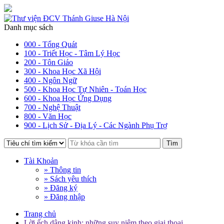
Danh mục sách
000 - Tổng Quát
100 - Triết Học - Tâm Lý Học
200 - Tôn Giáo
300 - Khoa Học Xã Hội
400 - Ngôn Ngữ
500 - Khoa Học Tự Nhiên - Toán Học
600 - Khoa Học Ứng Dụng
700 - Nghệ Thuật
800 - Văn Học
900 - Lịch Sử - Địa Lý - Các Ngành Phụ Trợ
Tìm
Tài Khoản
» Thông tin
» Sách yêu thích
» Đăng ký
» Đăng nhập
Trang chủ
Lời ếch dâng kinh: những suy niệm theo giai thoại