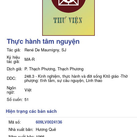
Thực hành tâm nguyện
Tác giả:
René De Maumigny, SJ
Ký hiệu
MA-R
tác giả:
Dịch giả:
P. Thạch Phương, Thạch Phương
248.3 - Kinh nghiệm, thực hành và đời sống Kitô giáo -Thờ
DDC:
phượng: tĩnh tâm, sự cầu nguyện, Linh thao
Ngôn
Việt
ngữ:
Số cuốn:
51
Hiện trạng các bản sách
Mã số:
609LV0024136
Nhà xuất bản:
Hương Quê
Năm xuất bản:
1966