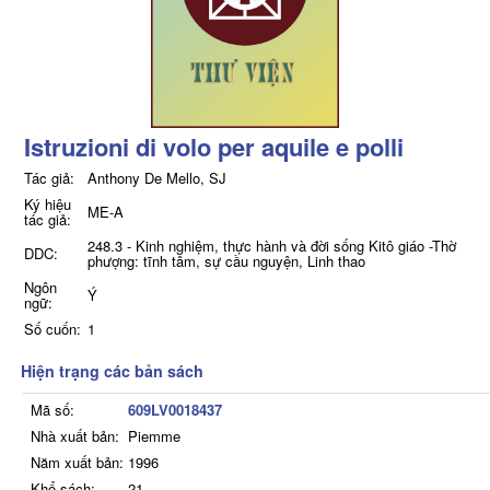
Istruzioni di volo per aquile e polli
Tác giả:
Anthony De Mello, SJ
Ký hiệu
ME-A
tác giả:
248.3 - Kinh nghiệm, thực hành và đời sống Kitô giáo -Thờ
DDC:
phượng: tĩnh tâm, sự cầu nguyện, Linh thao
Ngôn
Ý
ngữ:
Số cuốn:
1
Hiện trạng các bản sách
Mã số:
609LV0018437
Nhà xuất bản:
Piemme
Năm xuất bản:
1996
Khổ sách:
21