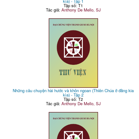
kìa) - Tập 1
Tập số: T1
Tác giả:
Anthony De Mello, SJ
Những câu chuyện hài hước và khôn ngoan (Thiên Chúa ở đằng kia
kìa) - Tập 2
Tập số: T2
Tác giả:
Anthony De Mello, SJ