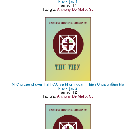
kìa) - Tập 1
Tập số: T1
Tác giả:
Anthony De Mello, SJ
Những câu chuyện hài hước và khôn ngoan (Thiên Chúa ở đằng kia
kìa) - Tập 2
Tập số: T2
Tác giả:
Anthony De Mello, SJ