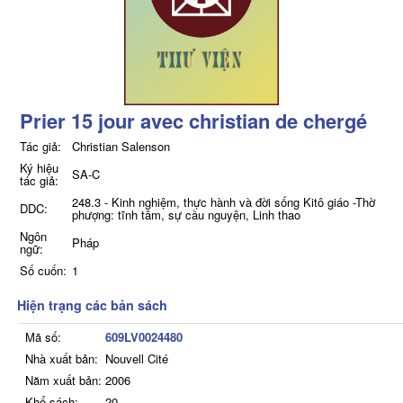
Prier 15 jour avec christian de chergé
Tác giả:
Christian Salenson
Ký hiệu
SA-C
tác giả:
248.3 - Kinh nghiệm, thực hành và đời sống Kitô giáo -Thờ
DDC:
phượng: tĩnh tâm, sự cầu nguyện, Linh thao
Ngôn
Pháp
ngữ:
Số cuốn:
1
Hiện trạng các bản sách
Mã số:
609LV0024480
Nhà xuất bản:
Nouvell Cité
Năm xuất bản:
2006
Khổ sách:
20