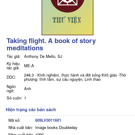
Taking flight. A book of story
meditations
Tác giả:
Anthony De Mello, SJ
Ký hiệu
ME-A
tác giả:
248.3 - Kinh nghiệm, thực hành và đời sống Kitô giáo -Thờ
DDC:
phượng: tĩnh tâm, sự cầu nguyện, Linh thao
Ngôn
Anh
ngữ:
Số cuốn:
1
Hiện trạng các bản sách
Mã số:
609LV0011601
Nhà xuất bản:
Image books Doubleday
Năm xuất bản:
1990