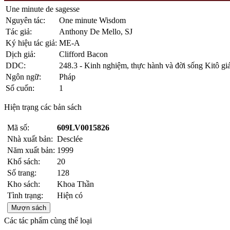
Une minute de sagesse
Nguyên tác:
One minute Wisdom
Tác giả:
Anthony De Mello, SJ
Ký hiệu tác giả:
ME-A
Dịch giả:
Clifford Bacon
DDC:
248.3 - Kinh nghiệm, thực hành và đời sống Kitô gi
Ngôn ngữ:
Pháp
Số cuốn:
1
Hiện trạng các bản sách
Mã số:
609LV0015826
Nhà xuất bản:
Desclée
Năm xuất bản:
1999
Khổ sách:
20
Số trang:
128
Kho sách:
Khoa Thần
Tình trạng:
Hiện có
Mượn sách
Các tác phẩm cùng thể loại