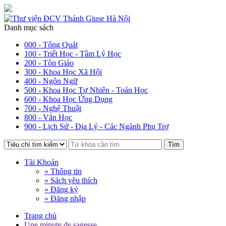
Danh mục sách
000 - Tổng Quát
100 - Triết Học - Tâm Lý Học
200 - Tôn Giáo
300 - Khoa Học Xã Hội
400 - Ngôn Ngữ
500 - Khoa Học Tự Nhiên - Toán Học
600 - Khoa Học Ứng Dụng
700 - Nghệ Thuật
800 - Văn Học
900 - Lịch Sử - Địa Lý - Các Ngành Phụ Trợ
Tìm
Tài Khoản
» Thông tin
» Sách yêu thích
» Đăng ký
» Đăng nhập
Trang chủ
Une minute de sagesse