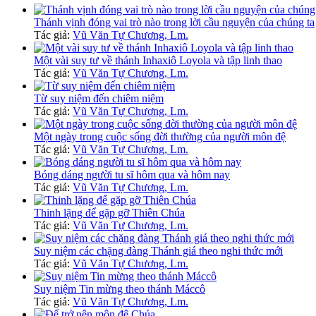
Thánh vịnh đóng vai trò nào trong lời cầu nguyện của chúng ta
Tác giả:
Vũ Văn Tự Chương, Lm.
Một vài suy tư về thánh Inhaxiô Loyola và tập linh thao
Tác giả:
Vũ Văn Tự Chương, Lm.
Từ suy niệm đến chiêm niệm
Tác giả:
Vũ Văn Tự Chương, Lm.
Một ngày trong cuộc sống đời thường của người môn đệ
Tác giả:
Vũ Văn Tự Chương, Lm.
Bóng dáng người tu sĩ hôm qua và hôm nay
Tác giả:
Vũ Văn Tự Chương, Lm.
Thinh lặng để gặp gỡ Thiên Chúa
Tác giả:
Vũ Văn Tự Chương, Lm.
Suy niệm các chặng đàng Thánh giá theo nghi thức mới
Tác giả:
Vũ Văn Tự Chương, Lm.
Suy niệm Tin mừng theo thánh Máccô
Tác giả:
Vũ Văn Tự Chương, Lm.