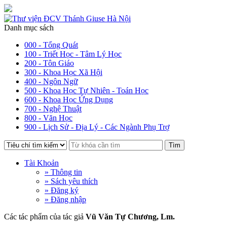
Danh mục sách
000 - Tổng Quát
100 - Triết Học - Tâm Lý Học
200 - Tôn Giáo
300 - Khoa Học Xã Hội
400 - Ngôn Ngữ
500 - Khoa Học Tự Nhiên - Toán Học
600 - Khoa Học Ứng Dụng
700 - Nghệ Thuật
800 - Văn Học
900 - Lịch Sử - Địa Lý - Các Ngành Phụ Trợ
Tìm
Tài Khoản
» Thông tin
» Sách yêu thích
» Đăng ký
» Đăng nhập
Các tác phẩm của tác giả
Vũ Văn Tự Chương, Lm.