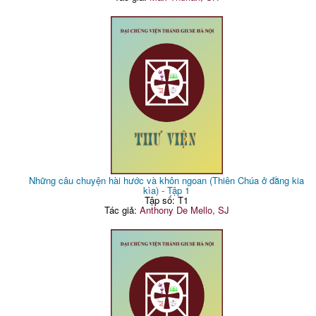
Những câu chuyện hài hước và khôn ngoan (Thiên Chúa ở đằng kia
kìa) - Tập 1
Tập số: T1
Tác giả:
Anthony De Mello, SJ