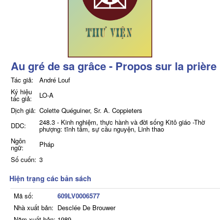
Au gré de sa grâce - Propos sur la prière
Tác giả:
André Louf
Ký hiệu
LO-A
tác giả:
Dịch giả:
Colette Quéguiner, Sr. A. Coppieters
248.3 - Kinh nghiệm, thực hành và đời sống Kitô giáo -Thờ
DDC:
phượng: tĩnh tâm, sự cầu nguyện, Linh thao
Ngôn
Pháp
ngữ:
Số cuốn:
3
Hiện trạng các bản sách
Mã số:
609LV0006577
Nhà xuất bản:
Desclée De Brouwer
Năm xuất bản:
1989