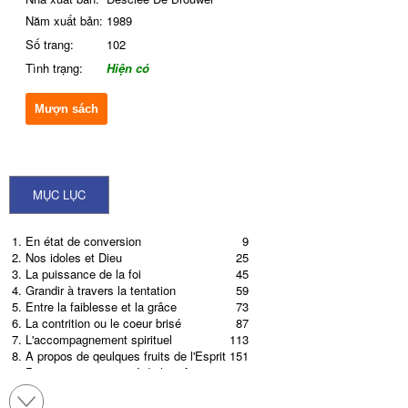
Năm xuất bản:
1989
Số trang:
102
Tình trạng:
Hiện có
Mượn sách
MỤC LỤC
1. En état de conversion
9
2. Nos idoles et Dieu
25
3. La puissance de la foi
45
4. Grandir à travers la tentation
59
5. Entre la faiblesse et la grâce
73
6. La contrition ou le coeur brisé
87
7. L'accompagnement spirituel
113
8. A propos de qeulques fruits de l'Esprit
151
9. Prier : resprirer au gré de la grâce
177