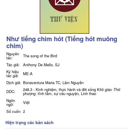
Như tiếng chim hót (Tiếng hót muông
chim)
Nguyên
The song of the Bird
tác:
Tác giả:
Anthony De Mello, SJ
Ký hiệu
ME-A
tác giả:
Dịch giả:
Bonaventura Maria TC, Lâm Nguyễn
248.3 - Kinh nghiệm, thực hành và đời sống Kitô giáo -Thờ
DDC:
phượng: tĩnh tâm, sự cầu nguyện, Linh thao
Ngôn
Việt
ngữ:
Số cuốn:
2
Hiện trạng các bản sách