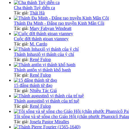
Cha thánh Tuỳ diễn ca
Tác giả:
Thái Hà
Thánh Đa Minh - Đấng rao truyền Kinh Mân Côi
Tác giả:
Mary Fabyan Windeatt
Cuộc đời thánh gioan vianney
Tác giả:
M. Cardo
Thánh Inhaxiô vị thánh của ý chí
Tác giả:
René Fulop
Thánh antôn vị thánh khổ hạnh
Tác giả:
René Fulop
15 đấng thánh tử đạo
Tác giả:
Nhiều Tác Giả
Thánh augustinô vị thánh của trí tuệ
Tác giả:
René Fulop
Tôi sống và sẽ sống cho Giáo Hội (chân phước Phanxicô Palau
Tác giả:
Josefa Pastor Miralles