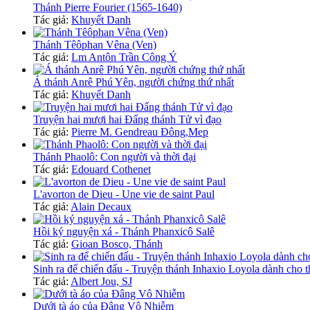
Thánh Pierre Fourier (1565-1640)
Tác giả:
Khuyết Danh
Thánh Têôphan Vêna (Ven)
Tác giả:
Lm Antôn Trần Công Ý
Á thánh Anrê Phú Yên, người chứng thứ nhất
Tác giả:
Khuyết Danh
Truyện hai mươi hai Đấng thánh Tử vì đạo
Tác giả:
Pierre M. Gendreau Đông,Mep
Thánh Phaolô: Con người và thời đại
Tác giả:
Edouard Cothenet
L'avorton de Dieu - Une vie de saint Paul
Tác giả:
Alain Decaux
Hồi ký nguyện xá - Thánh Phanxicô Salê
Tác giả:
Gioan Bosco, Thánh
Sinh ra để chiến đấu - Truyện thánh Inhaxio Loyola dành cho t
Tác giả:
Albert Jou, SJ
Dưới tà áo của Đâng Vô Nhiễm