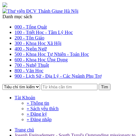
Danh mục sách
000 - Tổng Quát
100 - Triết Học - Tâm Lý Học
200 - Tôn Giáo
300 - Khoa Học Xã Hội
400 - Ngôn Ngữ
500 - Khoa Học Tự Nhiên - Toán Học
600 - Khoa Học Ứng Dụng
700 - Nghệ Thuật
800 - Văn Học
900 - Lịch Sử - Địa Lý - Các Ngành Phụ Trợ
Tìm
Tài Khoản
» Thông tin
» Sách yêu thích
» Đăng ký
» Đăng nhập
Trang chủ
Joseph Freinademetz - South Tyrol's Outstanding missionary to 