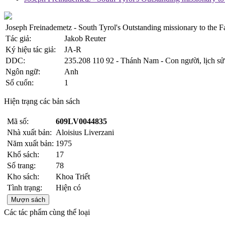
Joseph Freinademetz - South Tyrol's Outstanding missionary to the F
Tác giả:
Jakob Reuter
Ký hiệu tác giả:
JA-R
DDC:
235.208 110 92 - Thánh Nam - Con người, lịch sử
Ngôn ngữ:
Anh
Số cuốn:
1
Hiện trạng các bản sách
Mã số:
609LV0044835
Nhà xuất bản:
Aloisius Liverzani
Năm xuất bản:
1975
Khổ sách:
17
Số trang:
78
Kho sách:
Khoa Triết
Tình trạng:
Hiện có
Mượn sách
Các tác phẩm cùng thể loại