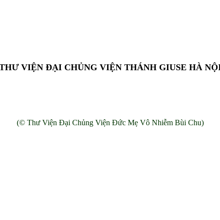
THƯ VIỆN ĐẠI CHỦNG VIỆN THÁNH GIUSE HÀ NỘ
Add: 13 Chế Lan Viên, Cổ Nhuế, Bắc Từ Liêm, Hà Nội, Việt Nam.
(© Thư Viện Đại Chủng Viện Đức Mẹ Vô Nhiễm Bùi Chu)