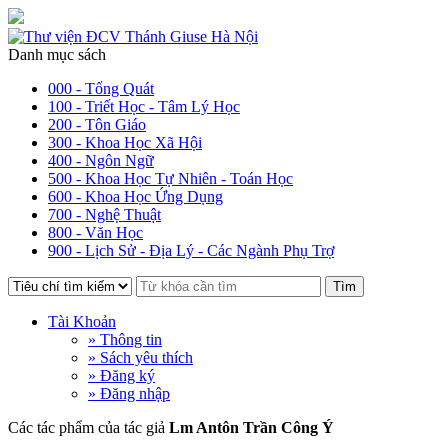
Danh mục sách
000 - Tổng Quát
100 - Triết Học - Tâm Lý Học
200 - Tôn Giáo
300 - Khoa Học Xã Hội
400 - Ngôn Ngữ
500 - Khoa Học Tự Nhiên - Toán Học
600 - Khoa Học Ứng Dụng
700 - Nghệ Thuật
800 - Văn Học
900 - Lịch Sử - Địa Lý - Các Ngành Phụ Trợ
Tìm
Tài Khoản
» Thông tin
» Sách yêu thích
» Đăng ký
» Đăng nhập
Các tác phẩm của tác giả
Lm Antôn Trần Công Ý