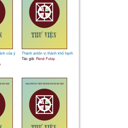
ánh của ý
Thánh antôn vị thánh khổ hạnh
Tác giả:
René Fulop
p