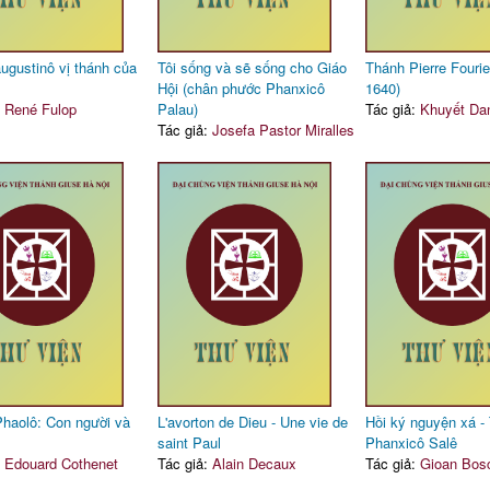
ugustinô vị thánh của
Tôi sống và sẽ sống cho Giáo
Thánh Pierre Fourie
Hội (chân phước Phanxicô
1640)
:
René Fulop
Palau)
Tác giả:
Khuyết Da
Tác giả:
Josefa Pastor Miralles
haolô: Con người và
L'avorton de Dieu - Une vie de
Hồi ký nguyện xá -
saint Paul
Phanxicô Salê
:
Edouard Cothenet
Tác giả:
Alain Decaux
Tác giả:
Gioan Bos