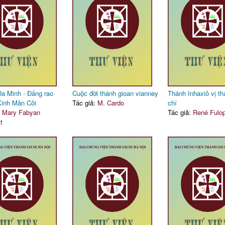
a Minh - Đấng rao
Cuộc đời thánh gioan vianney
Thánh Inhaxiô vị th
Kinh Mân Côi
Tác giả:
M. Cardo
chí
:
Mary Fabyan
Tác giả:
René Fulo
t