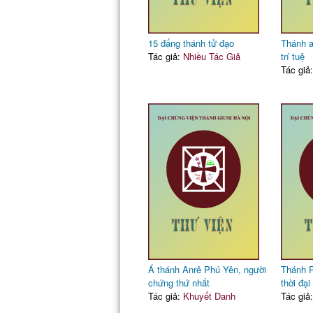
15 đấng thánh tử đạo
Thánh a
Tác giả:
Nhiều Tác Giả
trí tuệ
Tác giả
Á thánh Anrê Phú Yên, người
Thánh P
chứng thứ nhất
thời đại
Tác giả:
Khuyết Danh
Tác giả