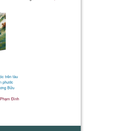
óc trên tàu
ân phước
ương Bửu
 Phạm Đình