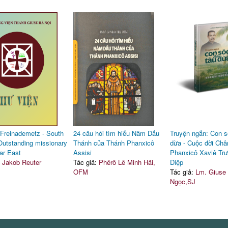
Freinademetz - South
24 câu hỏi tìm hiểu Năm Dấu
Truyện ngắn: Con s
 Outstanding missionary
Thánh của Thánh Phanxicô
dừa - Cuộc đời Ch
Far East
Assisi
Phanxicô Xaviê Tr
:
Jakob Reuter
Tác giả:
Phêrô Lê Minh Hải,
Diệp
OFM
Tác giả:
Lm. Giuse
Ngọc,SJ