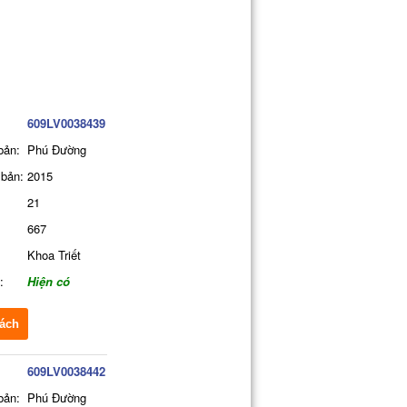
609LV0038439
bản:
Phú Đường
bản:
2015
21
667
Khoa Triết
:
Hiện có
ách
609LV0038442
bản:
Phú Đường