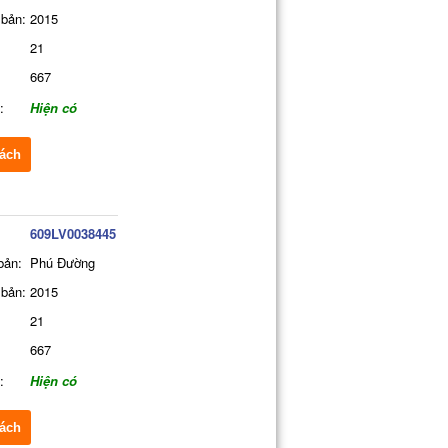
bản:
2015
21
667
:
Hiện có
ách
609LV0038445
bản:
Phú Đường
bản:
2015
21
667
:
Hiện có
ách