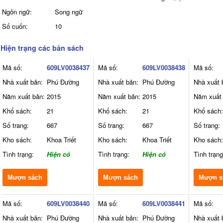
Ngôn ngữ:
Song ngữ
Số cuốn:
10
Hiện trạng các bản sách
Mã số:
609LV0038437
Mã số:
609LV0038438
Mã số:
Nhà xuất bản:
Phú Đường
Nhà xuất bản:
Phú Đường
Nhà xuất 
Năm xuất bản:
2015
Năm xuất bản:
2015
Năm xuất 
Khổ sách:
21
Khổ sách:
21
Khổ sách:
Số trang:
667
Số trang:
667
Số trang:
Kho sách:
Khoa Triết
Kho sách:
Khoa Triết
Kho sách:
Tình trạng:
Hiện có
Tình trạng:
Hiện có
Tình trạng
Mượn sách
Mượn sách
Mượn s
Mã số:
609LV0038440
Mã số:
609LV0038441
Mã số:
Nhà xuất bản:
Phú Đường
Nhà xuất bản:
Phú Đường
Nhà xuất 