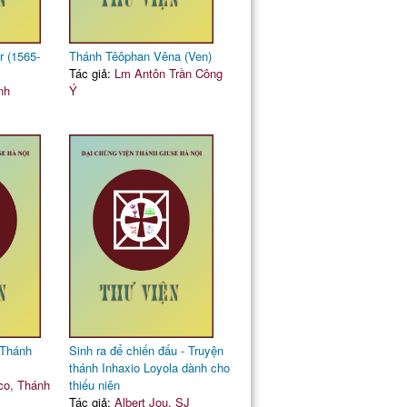
r (1565-
Thánh Têôphan Vêna (Ven)
Tác giả:
Lm Antôn Trần Công
nh
Ý
 Thánh
Sinh ra để chiến đấu - Truyện
thánh Inhaxio Loyola dành cho
co, Thánh
thiếu niên
Tác giả:
Albert Jou, SJ