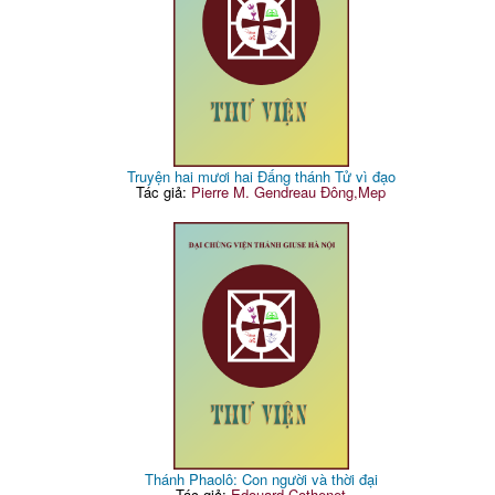
Truyện hai mươi hai Đấng thánh Tử vì đạo
Tác giả:
Pierre M. Gendreau Đông,Mep
Thánh Phaolô: Con người và thời đại
Tác giả:
Edouard Cothenet