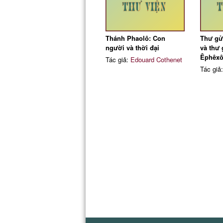
Thánh Phaolô: Con
Thư gử
người và thời đại
và thư 
Êphêx
Tác giả:
Edouard Cothenet
Tác giả