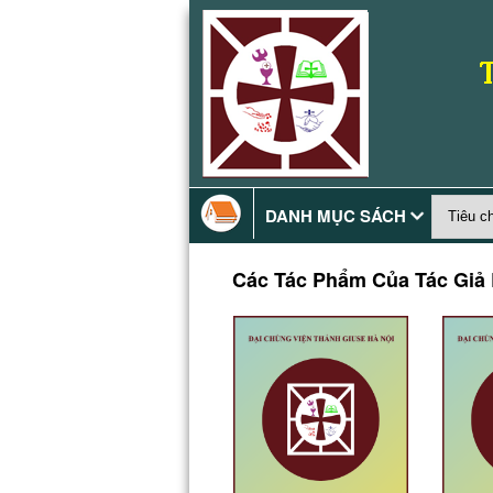
DANH MỤC SÁCH
Các Tác Phẩm Của Tác Giả