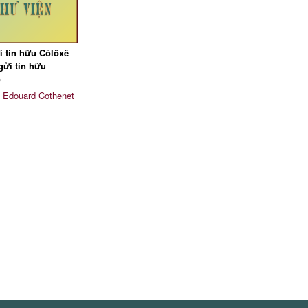
i tín hữu Côlôxê
gửi tín hữu
ô
:
Edouard Cothenet