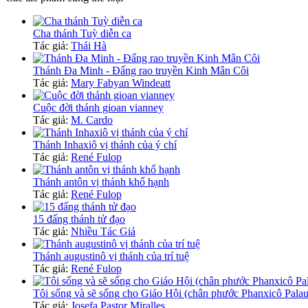
Cha thánh Tuỳ diễn ca
Tác giả:
Thái Hà
Thánh Đa Minh - Đấng rao truyền Kinh Mân Côi
Tác giả:
Mary Fabyan Windeatt
Cuộc đời thánh gioan vianney
Tác giả:
M. Cardo
Thánh Inhaxiô vị thánh của ý chí
Tác giả:
René Fulop
Thánh antôn vị thánh khổ hạnh
Tác giả:
René Fulop
15 đấng thánh tử đạo
Tác giả:
Nhiều Tác Giả
Thánh augustinô vị thánh của trí tuệ
Tác giả:
René Fulop
Tôi sống và sẽ sống cho Giáo Hội (chân phước Phanxicô Palau
Tác giả:
Josefa Pastor Miralles