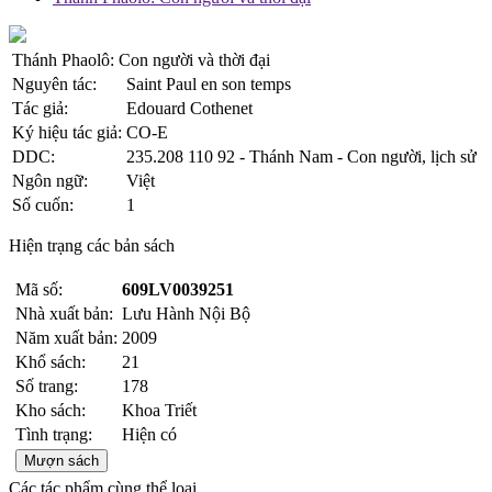
Thánh Phaolô: Con người và thời đại
Nguyên tác:
Saint Paul en son temps
Tác giả:
Edouard Cothenet
Ký hiệu tác giả:
CO-E
DDC:
235.208 110 92 - Thánh Nam - Con người, lịch sử
Ngôn ngữ:
Việt
Số cuốn:
1
Hiện trạng các bản sách
Mã số:
609LV0039251
Nhà xuất bản:
Lưu Hành Nội Bộ
Năm xuất bản:
2009
Khổ sách:
21
Số trang:
178
Kho sách:
Khoa Triết
Tình trạng:
Hiện có
Mượn sách
Các tác phẩm cùng thể loại