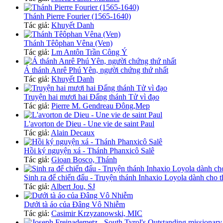
Thánh Pierre Fourier (1565-1640)
Tác giả:
Khuyết Danh
Thánh Têôphan Vêna (Ven)
Tác giả:
Lm Antôn Trần Công Ý
Á thánh Anrê Phú Yên, người chứng thứ nhất
Tác giả:
Khuyết Danh
Truyện hai mươi hai Đấng thánh Tử vì đạo
Tác giả:
Pierre M. Gendreau Đông,Mep
L'avorton de Dieu - Une vie de saint Paul
Tác giả:
Alain Decaux
Hồi ký nguyện xá - Thánh Phanxicô Salê
Tác giả:
Gioan Bosco, Thánh
Sinh ra để chiến đấu - Truyện thánh Inhaxio Loyola dành cho t
Tác giả:
Albert Jou, SJ
Dưới tà áo của Đâng Vô Nhiễm
Tác giả:
Casimir Krzyzanowski, MIC