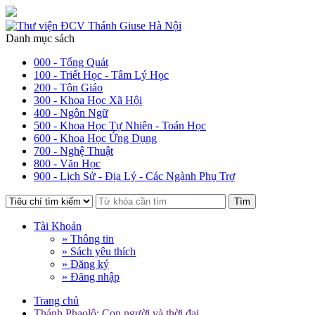
Danh mục sách
000 - Tổng Quát
100 - Triết Học - Tâm Lý Học
200 - Tôn Giáo
300 - Khoa Học Xã Hội
400 - Ngôn Ngữ
500 - Khoa Học Tự Nhiên - Toán Học
600 - Khoa Học Ứng Dụng
700 - Nghệ Thuật
800 - Văn Học
900 - Lịch Sử - Địa Lý - Các Ngành Phụ Trợ
Tìm
Tài Khoản
» Thông tin
» Sách yêu thích
» Đăng ký
» Đăng nhập
Trang chủ
Thánh Phaolô: Con người và thời đại