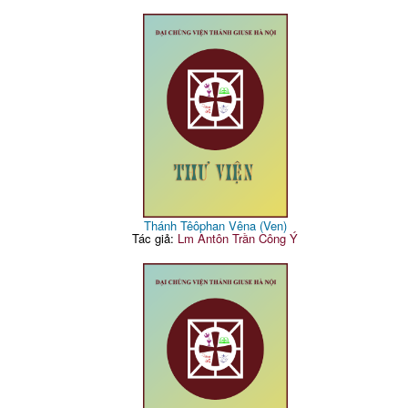
Thánh Têôphan Vêna (Ven)
Tác giả:
Lm Antôn Trần Công Ý