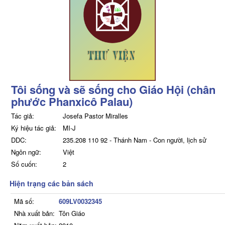
Tôi sống và sẽ sống cho Giáo Hội (chân
phước Phanxicô Palau)
Tác giả:
Josefa Pastor Miralles
Ký hiệu tác giả:
MI-J
DDC:
235.208 110 92 - Thánh Nam - Con người, lịch sử
Ngôn ngữ:
Việt
Số cuốn:
2
Hiện trạng các bản sách
Mã số:
609LV0032345
Nhà xuất bản:
Tôn Giáo