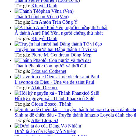
Thánh Pierre Fourier (1565-1640)
Tác giả:
Khuyết Danh
Thánh Têôphan Vêna (Ven)
Tác giả:
Lm Antôn Trần Công Ý
Á thánh Anrê Phú Yên, người chứng thứ nhất
Tác giả:
Khuyết Danh
Truyện hai mươi hai Đấng thánh Tử vì đạo
Tác giả:
Pierre M. Gendreau Đông,Mep
Thánh Phaolô: Con người và thời đại
Tác giả:
Edouard Cothenet
L'avorton de Dieu - Une vie de saint Paul
Tác giả:
Alain Decaux
Hồi ký nguyện xá - Thánh Phanxicô Salê
Tác giả:
Gioan Bosco, Thánh
Sinh ra để chiến đấu - Truyện thánh Inhaxio Loyola dành cho t
Tác giả:
Albert Jou, SJ
Dưới tà áo của Đâng Vô Nhiễm