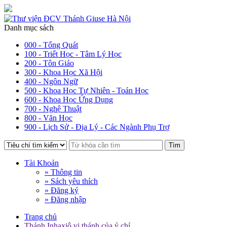
Danh mục sách
000 - Tổng Quát
100 - Triết Học - Tâm Lý Học
200 - Tôn Giáo
300 - Khoa Học Xã Hội
400 - Ngôn Ngữ
500 - Khoa Học Tự Nhiên - Toán Học
600 - Khoa Học Ứng Dụng
700 - Nghệ Thuật
800 - Văn Học
900 - Lịch Sử - Địa Lý - Các Ngành Phụ Trợ
Tìm
Tài Khoản
» Thông tin
» Sách yêu thích
» Đăng ký
» Đăng nhập
Trang chủ
Thánh Inhaxiô vị thánh của ý chí