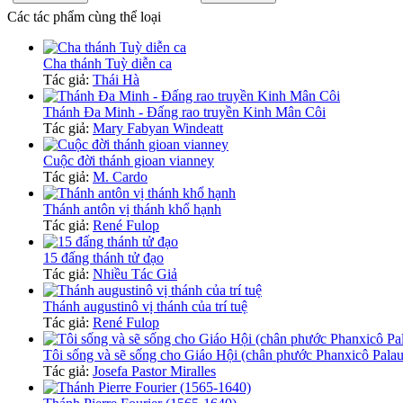
Các tác phẩm cùng thể loại
Cha thánh Tuỳ diễn ca
Tác giả:
Thái Hà
Thánh Đa Minh - Đấng rao truyền Kinh Mân Côi
Tác giả:
Mary Fabyan Windeatt
Cuộc đời thánh gioan vianney
Tác giả:
M. Cardo
Thánh antôn vị thánh khổ hạnh
Tác giả:
René Fulop
15 đấng thánh tử đạo
Tác giả:
Nhiều Tác Giả
Thánh augustinô vị thánh của trí tuệ
Tác giả:
René Fulop
Tôi sống và sẽ sống cho Giáo Hội (chân phước Phanxicô Palau
Tác giả:
Josefa Pastor Miralles