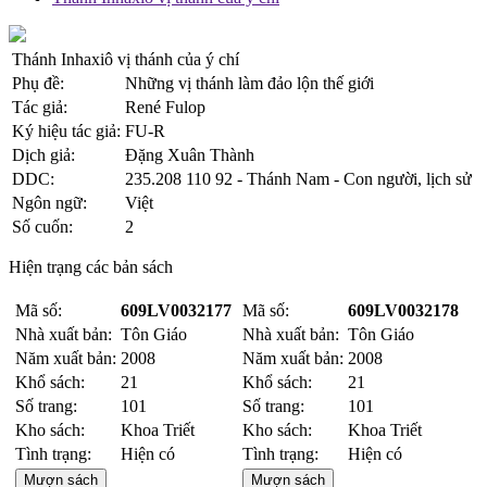
Thánh Inhaxiô vị thánh của ý chí
Phụ đề:
Những vị thánh làm đảo lộn thế giới
Tác giả:
René Fulop
Ký hiệu tác giả:
FU-R
Dịch giả:
Đặng Xuân Thành
DDC:
235.208 110 92 - Thánh Nam - Con người, lịch sử
Ngôn ngữ:
Việt
Số cuốn:
2
Hiện trạng các bản sách
Mã số:
609LV0032177
Mã số:
609LV0032178
Nhà xuất bản:
Tôn Giáo
Nhà xuất bản:
Tôn Giáo
Năm xuất bản:
2008
Năm xuất bản:
2008
Khổ sách:
21
Khổ sách:
21
Số trang:
101
Số trang:
101
Kho sách:
Khoa Triết
Kho sách:
Khoa Triết
Tình trạng:
Hiện có
Tình trạng:
Hiện có
Mượn sách
Mượn sách