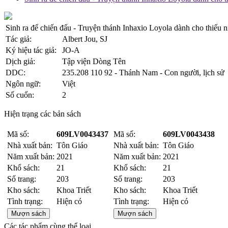
Sinh ra để chiến đấu - Truyện thánh Inhaxio Loyola dành cho thiếu n
Tác giả:
Albert Jou, SJ
Ký hiệu tác giả:
JO-A
Dịch giả:
Tập viện Dòng Tên
DDC:
235.208 110 92 - Thánh Nam - Con người, lịch sử
Ngôn ngữ:
Việt
Số cuốn:
2
Hiện trạng các bản sách
Mã số:
609LV0043437
Mã số:
609LV0043438
Nhà xuất bản:
Tôn Giáo
Nhà xuất bản:
Tôn Giáo
Năm xuất bản:
2021
Năm xuất bản:
2021
Khổ sách:
21
Khổ sách:
21
Số trang:
203
Số trang:
203
Kho sách:
Khoa Triết
Kho sách:
Khoa Triết
Tình trạng:
Hiện có
Tình trạng:
Hiện có
Mượn sách
Mượn sách
Các tác phẩm cùng thể loại