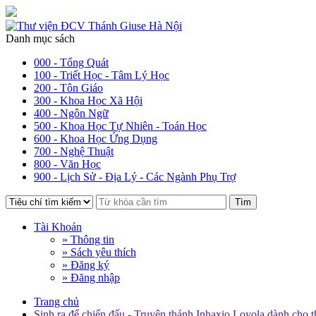
Danh mục sách
000 - Tổng Quát
100 - Triết Học - Tâm Lý Học
200 - Tôn Giáo
300 - Khoa Học Xã Hội
400 - Ngôn Ngữ
500 - Khoa Học Tự Nhiên - Toán Học
600 - Khoa Học Ứng Dụng
700 - Nghệ Thuật
800 - Văn Học
900 - Lịch Sử - Địa Lý - Các Ngành Phụ Trợ
Tìm
Tài Khoản
» Thông tin
» Sách yêu thích
» Đăng ký
» Đăng nhập
Trang chủ
Sinh ra để chiến đấu - Truyện thánh Inhaxio Loyola dành cho t