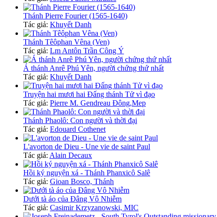
Thánh Pierre Fourier (1565-1640)
Tác giả:
Khuyết Danh
Thánh Têôphan Vêna (Ven)
Tác giả:
Lm Antôn Trần Công Ý
Á thánh Anrê Phú Yên, người chứng thứ nhất
Tác giả:
Khuyết Danh
Truyện hai mươi hai Đấng thánh Tử vì đạo
Tác giả:
Pierre M. Gendreau Đông,Mep
Thánh Phaolô: Con người và thời đại
Tác giả:
Edouard Cothenet
L'avorton de Dieu - Une vie de saint Paul
Tác giả:
Alain Decaux
Hồi ký nguyện xá - Thánh Phanxicô Salê
Tác giả:
Gioan Bosco, Thánh
Dưới tà áo của Đâng Vô Nhiễm
Tác giả:
Casimir Krzyzanowski, MIC