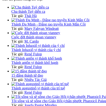
Cha thánh Tuỳ diễn ca
Tác giả:
Thái Hà
Thánh Đa Minh - Đấng rao truyền Kinh Mân Côi
Tác giả:
Mary Fabyan Windeatt
Cuộc đời thánh gioan vianney
Tác giả:
M. Cardo
Thánh Inhaxiô vị thánh của ý chí
Tác giả:
René Fulop
Thánh antôn vị thánh khổ hạnh
Tác giả:
René Fulop
15 đấng thánh tử đạo
Tác giả:
Nhiều Tác Giả
Thánh augustinô vị thánh của trí tuệ
Tác giả:
René Fulop
Tôi sống và sẽ sống cho Giáo Hội (chân phước Phanxicô Palau
Tác giả:
Josefa Pastor Miralles