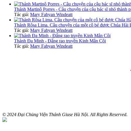
Thánh Martinô Porres - Câu chuyện của cậu bác sĩ nhỏ thành 
Tác giả:
Mary Fabyan Windeatt
Thánh Rôsa Lima. Câu chuyện của một cô bé được Chúa Hài Đ
Tác giả:
Mary Fabyan Windeatt
Thánh Đa Minh - Đấng rao truyền Kinh Mân Côi
Tác giả:
Mary Fabyan Windeatt
© 2024 Đại Chủng Viện Thánh Giuse Hà Nội. All Rights Reserved.