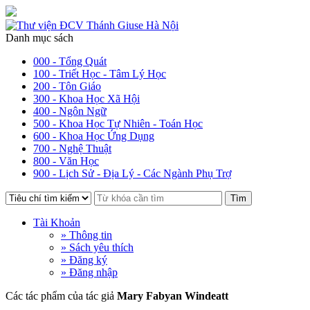
Danh mục sách
000 - Tổng Quát
100 - Triết Học - Tâm Lý Học
200 - Tôn Giáo
300 - Khoa Học Xã Hội
400 - Ngôn Ngữ
500 - Khoa Học Tự Nhiên - Toán Học
600 - Khoa Học Ứng Dụng
700 - Nghệ Thuật
800 - Văn Học
900 - Lịch Sử - Địa Lý - Các Ngành Phụ Trợ
Tìm
Tài Khoản
» Thông tin
» Sách yêu thích
» Đăng ký
» Đăng nhập
Các tác phẩm của tác giả
Mary Fabyan Windeatt