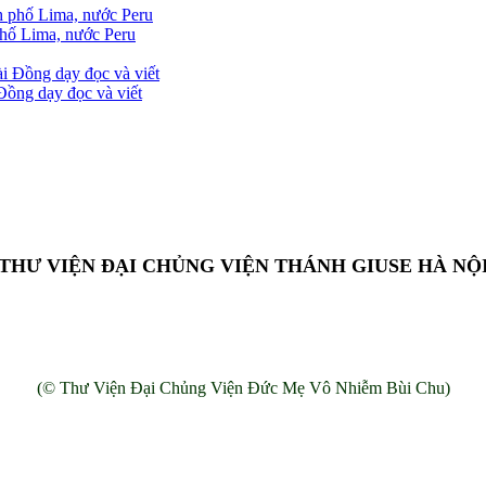
phố Lima, nước Peru
ồng dạy đọc và viết
THƯ VIỆN ĐẠI CHỦNG VIỆN THÁNH GIUSE HÀ NỘ
Add: 13 Chế Lan Viên, Cổ Nhuế, Bắc Từ Liêm, Hà Nội, Việt Nam.
(© Thư Viện Đại Chủng Viện Đức Mẹ Vô Nhiễm Bùi Chu)