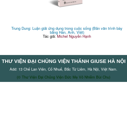
Trung Dung: Luận giải ứng dụng trong cuộc sống (Bản văn trình bày
bằng Hán, Anh, Việt)
Tác giả:
Michel Nguyễn Hạnh
THƯ VIỆN ĐẠI CHỦNG VIỆN THÁNH GIUSE HÀ NỘI
Add: 13 Chế Lan Viên, Cổ Nhuế, Bắc Từ Liêm, Hà Nội, Việt Nam.
(© Thư Viện Đại Chủng Viện Đức Mẹ Vô Nhiễm Bùi Chu)