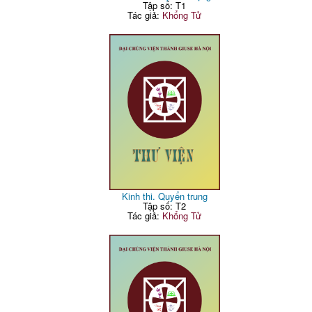
Tập số: T1
Tác giả:
Khổng Tử
Kinh thi. Quyển trung
Tập số: T2
Tác giả:
Khổng Tử