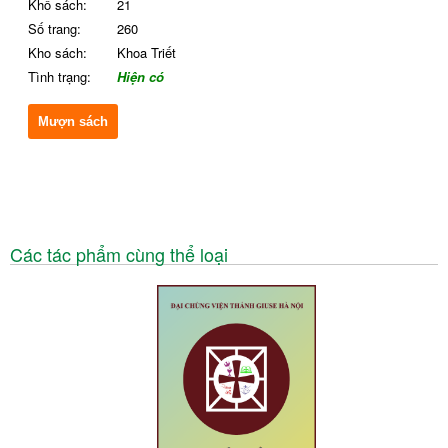
Khổ sách:
21
Số trang:
260
Kho sách:
Khoa Triết
Tình trạng:
Hiện có
Mượn sách
Các tác phẩm cùng thể loại