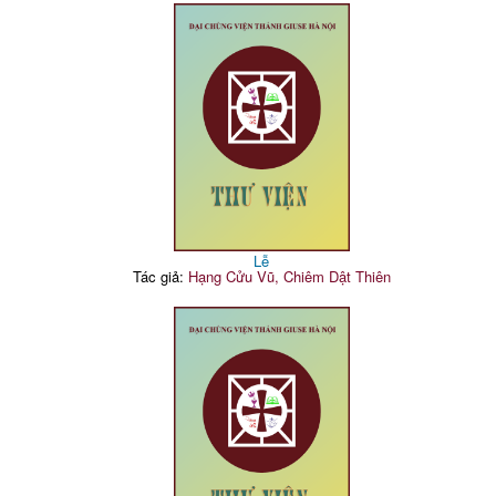
Lễ
Tác giả:
Hạng Cửu Vũ, Chiêm Dật Thiên