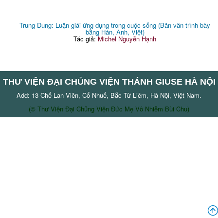
Trung Dung: Luận giải ứng dụng trong cuộc sống (Bản văn trình bày
bằng Hán, Anh, Việt)
Tác giả:
Michel Nguyễn Hạnh
THƯ VIỆN ĐẠI CHỦNG VIỆN THÁNH GIUSE HÀ NỘI
Add: 13 Chế Lan Viên, Cổ Nhuế, Bắc Từ Liêm, Hà Nội, Việt Nam.
(© Thư Viện Đại Chủng Viện Đức Mẹ Vô Nhiễm Bùi Chu)