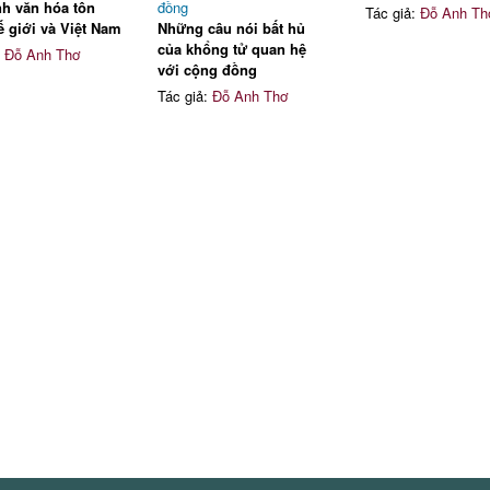
nh văn hóa tôn
Tác giả:
Đỗ Anh Th
ế giới và Việt Nam
Những câu nói bất hủ
của khổng tử quan hệ
:
Đỗ Anh Thơ
với cộng đồng
Tác giả:
Đỗ Anh Thơ