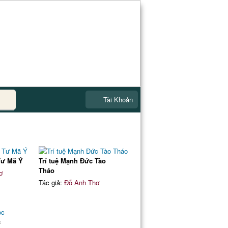
Tài Khoản
 Tư Mã Ý
Trí tuệ Mạnh Đức Tào
Tháo
ơ
Tác giả:
Đỗ Anh Thơ
c