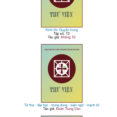
Kinh thi. Quyển trung
Tập số: T2
Tác giả:
Khổng Tử
Tứ thư : đại học - trung dung - luận ngữ - mạnh tử
Tác giả:
Đoàn Trung Còn