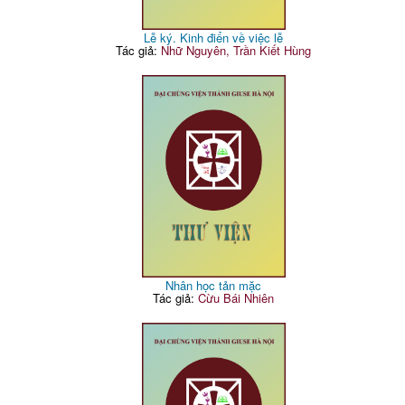
Lễ ký. Kinh điển về việc lễ
Tác giả:
Nhữ Nguyên, Trần Kiết Hùng
Nhân học tản mặc
Tác giả:
Cừu Bái Nhiên