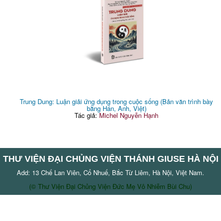
Trung Dung: Luận giải ứng dụng trong cuộc sống (Bản văn trình bày
bằng Hán, Anh, Việt)
Tác giả:
Michel Nguyễn Hạnh
THƯ VIỆN ĐẠI CHỦNG VIỆN THÁNH GIUSE HÀ NỘI
Add: 13 Chế Lan Viên, Cổ Nhuế, Bắc Từ Liêm, Hà Nội, Việt Nam.
(© Thư Viện Đại Chủng Viện Đức Mẹ Vô Nhiễm Bùi Chu)