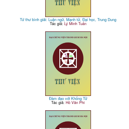
Tứ thư bình giải: Luận ngữ, Mạnh tử, Đại học, Trung Dung
Tác giả:
Lý Minh Tuấn
Đàm đạo với Khổng Tử
Tác giả:
Hồ Văn Phi