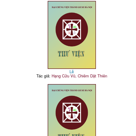
Lễ
Tác giả:
Hạng Cửu Vũ, Chiêm Dật Thiên