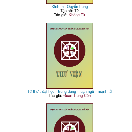
Kinh thi. Quyển trung
Tập số: T2
Tác giả:
Khổng Tử
Tứ thư : đại học - trung dung - luận ngữ - mạnh tử
Tác giả:
Đoàn Trung Còn