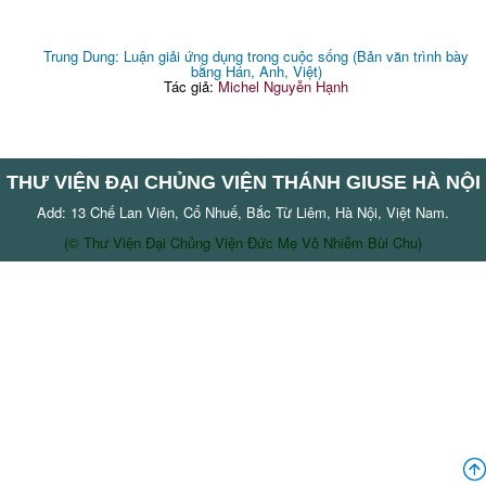
Trung Dung: Luận giải ứng dụng trong cuộc sống (Bản văn trình bày
bằng Hán, Anh, Việt)
Tác giả:
Michel Nguyễn Hạnh
THƯ VIỆN ĐẠI CHỦNG VIỆN THÁNH GIUSE HÀ NỘI
Add: 13 Chế Lan Viên, Cổ Nhuế, Bắc Từ Liêm, Hà Nội, Việt Nam.
(© Thư Viện Đại Chủng Viện Đức Mẹ Vô Nhiễm Bùi Chu)