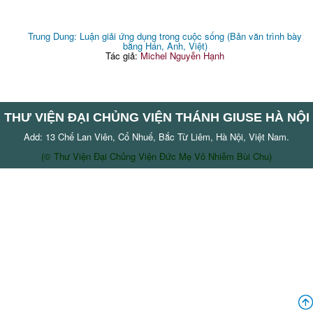
Trung Dung: Luận giải ứng dụng trong cuộc sống (Bản văn trình bày
bằng Hán, Anh, Việt)
Tác giả:
Michel Nguyễn Hạnh
THƯ VIỆN ĐẠI CHỦNG VIỆN THÁNH GIUSE HÀ NỘI
Add: 13 Chế Lan Viên, Cổ Nhuế, Bắc Từ Liêm, Hà Nội, Việt Nam.
(© Thư Viện Đại Chủng Viện Đức Mẹ Vô Nhiễm Bùi Chu)