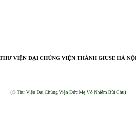
THƯ VIỆN ĐẠI CHỦNG VIỆN THÁNH GIUSE HÀ NỘ
Add: 13 Chế Lan Viên, Cổ Nhuế, Bắc Từ Liêm, Hà Nội, Việt Nam.
(© Thư Viện Đại Chủng Viện Đức Mẹ Vô Nhiễm Bùi Chu)