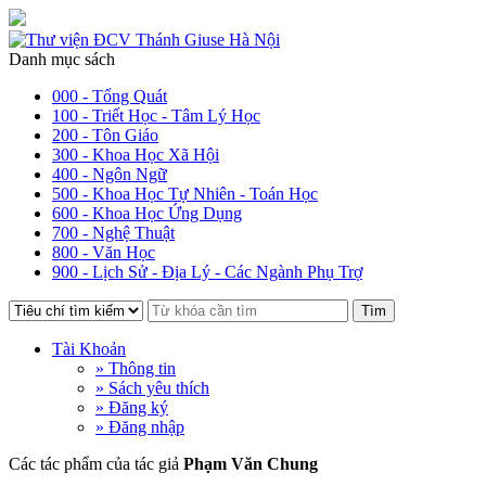
Danh mục sách
000 - Tổng Quát
100 - Triết Học - Tâm Lý Học
200 - Tôn Giáo
300 - Khoa Học Xã Hội
400 - Ngôn Ngữ
500 - Khoa Học Tự Nhiên - Toán Học
600 - Khoa Học Ứng Dụng
700 - Nghệ Thuật
800 - Văn Học
900 - Lịch Sử - Địa Lý - Các Ngành Phụ Trợ
Tìm
Tài Khoản
» Thông tin
» Sách yêu thích
» Đăng ký
» Đăng nhập
Các tác phẩm của tác giả
Phạm Văn Chung