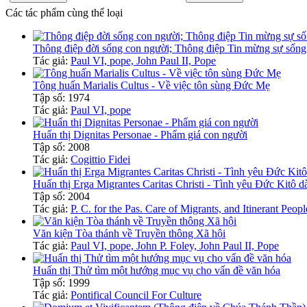
Các tác phẩm cùng thể loại
Thông điệp đời sống con người; Thông điệp Tin mừng sự sống
Tác giả:
Paul VI, pope, John Paul II, Pope
Tông huấn Marialis Cultus - Về việc tôn sùng Đức Mẹ
Tập số: 1974
Tác giả:
Paul VI, pope
Huấn thị Dignitas Personae - Phẩm giá con người
Tập số: 2008
Tác giả:
Cogittio Fidei
Huấn thị Erga Migrantes Caritas Christi - Tình yêu Đức Kitô d
Tập số: 2004
Tác giả:
P. C. for the Pas. Care of Migrants, and Itinerant Peopl
Văn kiện Tòa thánh về Truyền thông Xã hội
Tác giả:
Paul VI, pope, John P. Foley, John Paul II, Pope
Huấn thị Thử tìm một hướng mục vụ cho vấn đề văn hóa
Tập số: 1999
Tác giả:
Pontifical Council For Culture