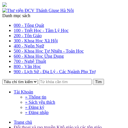
Danh mục sách
000 - Tổng Quát
100 - Triết Học - Tâm Lý Học
200 - Tôn Giáo
300 - Khoa Học Xã Hội
400 - Ngôn Ngữ
500 - Khoa Học Tự Nhiên - Toán Học
600 - Khoa Học Ứng Dụng
700 - Nghệ Thuật
800 - Văn Học
900 - Lịch Sử - Địa Lý - Các Ngành Phụ Trợ
Tìm
Tài Khoản
» Thông tin
» Sách yêu thích
» Đăng ký
» Đăng nhập
Trang chủ
Đối thoại và rao truyền Kitô giáo và các tôn giáo