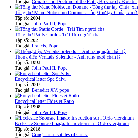
Tác giả:
Con. for the Doctrine of the Faith, Bộ Giáo lý Đức tin
Tông thư Mane Nobiscum Domine - Tông thư lạy Chúa, xin ở l
Tập số: 2004
Tác giả:
John Paul II, Pope
Tông thư Patris Corde - Trái Tim người cha
Tập số: 2021
Tác giả:
Francis, Pope
Thông điệp Veritatis Splendor - Ánh rạng ngời chân lý
Tập số: 1993
Tác giả:
John Paul II, Pope
Encyclical letter Spe Salvi
Tập số: 2007
Tác giả:
Benedict XV, pope
Encyclical letter Fides et Ratio
Tập số: 1998
Tác giả:
John Paul II, Pope
Ecclesiae Sponsae Imago: Instruction sur l'Ordo vierginum
Tập số: 2018
Tác giả:
Congr. for institutes of Cons.