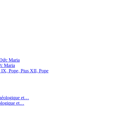
ức Maria
 IX, Pope, Pius XII, Pope
éologique et…