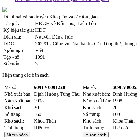
Đối thoại và rao truyền Kitô giáo và các tôn giáo
Tác giả:
HĐGH về Đối Thoại Liên Tôn
Ký hiệu tác giả:
HĐT
Dịch giả:
Nguyễn Đăng Trúc
DDC:
262.91 - Công vụ Tòa thánh - Các Tông thư, thông đi
Ngôn ngữ:
Việt
Tập - số:
1991
Số cuốn:
3
Hiện trạng các bản sách
Mã số:
609LV0001228
Mã số:
609LV0005
Nhà xuất bản:
Định Hướng Tùng Thư
Nhà xuất bản:
Định Hướng
Năm xuất bản:
1998
Năm xuất bản:
1998
Khổ sách:
20
Khổ sách:
20
Số trang:
160
Số trang:
160
Kho sách:
Khoa Thần
Kho sách:
Khoa Thần
Tình trạng:
Hiện có
Tình trạng:
Hiện có
Mượn sách
Mượn sách