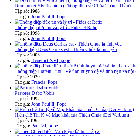
Domium et Vivificantem (Thông điệp về Chúa Thánh Thần)
Tập số: 1986
Tác giả:
John Paul II, Pope
Thông điệp đức tin và lý trí - Fides et Ratio
Tập số: 1998
Tác giả:
John Paul II, Pope
Thông điệp Deus Caritas est - Thiên Chúa là tình yêu
Tập số: 2005
Tác giả:
Benedict XVI, pope
Thông điệp Fratelli Tutti - Về tình huynh đệ và tình bạn xã hội 
Tập số: 2020
Tác giả:
Francis, Pope
Pastores Dabo Vobis
Tập số: 1992
Tác giả:
John Paul II, Pope
Hiến chế Tín lý về Mạc khải của Thiên Chúa (Dei Verbum)
Tập số: 1965
Tác giả:
Paul VI, pope