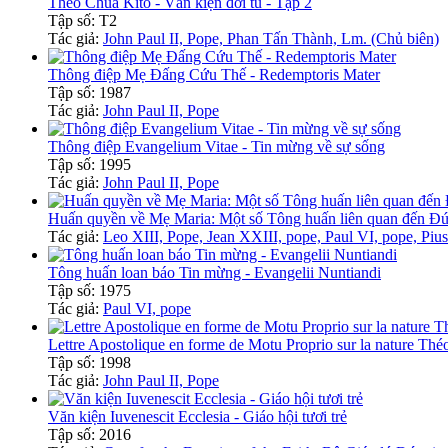
Theo Chúa Kitô - Văn kiện đời tu - Tập 2
Tập số: T2
Tác giả:
John Paul II, Pope, Phan Tấn Thành, Lm. (Chủ biên)
Thông điệp Mẹ Đấng Cứu Thế - Redemptoris Mater
Tập số: 1987
Tác giả:
John Paul II, Pope
Thông điệp Evangelium Vitae - Tin mừng về sự sống
Tập số: 1995
Tác giả:
John Paul II, Pope
Huấn quyền về Mẹ Maria: Một số Tông huấn liên quan đến Đ
Tác giả:
Leo XIII, Pope, Jean XXIII, pope, Paul VI, pope, Pius
Tông huấn loan báo Tin mừng - Evangelii Nuntiandi
Tập số: 1975
Tác giả:
Paul VI, pope
Lettre Apostolique en forme de Motu Proprio sur la nature Th
Tập số: 1998
Tác giả:
John Paul II, Pope
Văn kiện Iuvenescit Ecclesia - Giáo hội tươi trẻ
Tập số: 2016