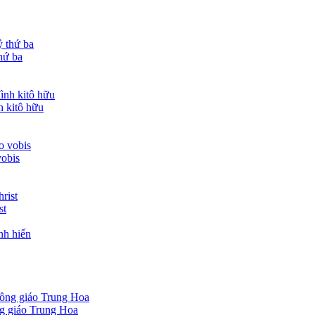
thứ ba
h kitô hữu
obis
st
nh hiến
g giáo Trung Hoa