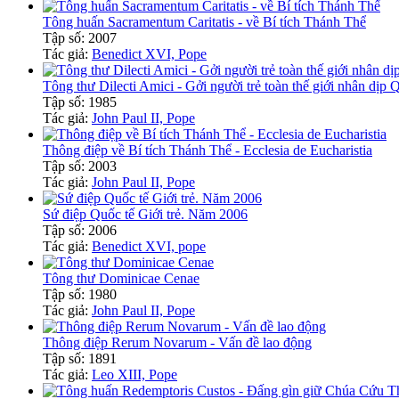
Tông huấn Sacramentum Caritatis - về Bí tích Thánh Thể
Tập số: 2007
Tác giả:
Benedict XVI, Pope
Tông thư Dilecti Amici - Gởi người trẻ toàn thế giới nhân dịp Q
Tập số: 1985
Tác giả:
John Paul II, Pope
Thông điệp về Bí tích Thánh Thể - Ecclesia de Eucharistia
Tập số: 2003
Tác giả:
John Paul II, Pope
Sứ điệp Quốc tế Giới trẻ. Năm 2006
Tập số: 2006
Tác giả:
Benedict XVI, pope
Tông thư Dominicae Cenae
Tập số: 1980
Tác giả:
John Paul II, Pope
Thông điệp Rerum Novarum - Vấn đề lao động
Tập số: 1891
Tác giả:
Leo XIII, Pope