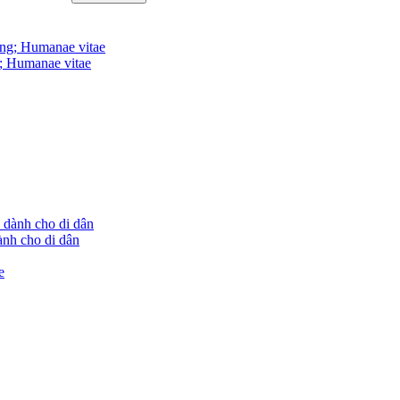
; Humanae vitae
ành cho di dân
e