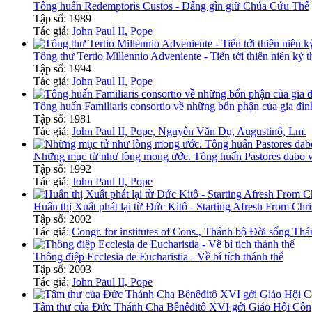
Tông huấn Redemptoris Custos - Đấng gìn giữ Chúa Cứu Thế
Tập số: 1989
Tác giả:
John Paul II, Pope
Tông thư Tertio Millennio Adveniente - Tiến tới thiên niên kỷ 
Tập số: 1994
Tác giả:
John Paul II, Pope
Tông huấn Familiaris consortio về những bổn phận của gia đìn
Tập số: 1981
Tác giả:
John Paul II, Pope, Nguyễn Văn Dụ, Augustinô, Lm.
Những mục tử như lòng mong ước. Tông huấn Pastores dabo v
Tập số: 1992
Tác giả:
John Paul II, Pope
Huấn thị Xuất phát lại từ Đức Kitô - Starting Afresh From Chri
Tập số: 2002
Tác giả:
Congr. for institutes of Cons., Thánh bộ Đời sống Thá
Thông điệp Ecclesia de Eucharistia - Về bí tích thánh thể
Tập số: 2003
Tác giả:
John Paul II, Pope
Tâm thư của Đức Thánh Cha Bênêđitô XVI gởi Giáo Hội Côn