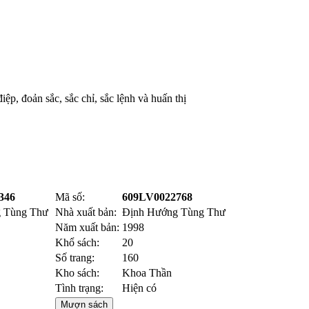
ệp, đoản sắc, sắc chỉ, sắc lệnh và huấn thị
346
Mã số:
609LV0022768
 Tùng Thư
Nhà xuất bản:
Định Hướng Tùng Thư
Năm xuất bản:
1998
Khổ sách:
20
Số trang:
160
Kho sách:
Khoa Thần
Tình trạng:
Hiện có
Mượn sách