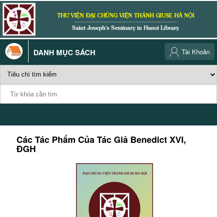
DANH MỤC SÁCH
Tài Khoản
Các Tác Phẩm Của Tác Giả
Benedict XVI,
ĐGH