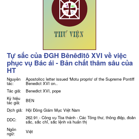
Tự sắc của ĐGH Bênêđitô XVI về việc
phục vụ Bác ái - Bản chất thâm sâu của
HT
Nguyên
Apostolicc letter issued 'Motu proprio' of the Supreme Pontiff
tác:
Benedict XVI on..
Tác giả:
Benedict XVI, pope
Ký hiệu
BEN
tác giả:
Dịch giả:
Hội Đồng Giám Mục Việt Nam
262.91 - Công vụ Tòa thánh - Các Tông thư, thông điệp, đoản
DDC:
sắc, sắc chỉ, sắc lệnh và huấn thị
Ngôn
Việt
ngữ: