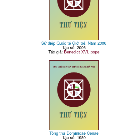
Sứ điệp Quốc tế Giới trẻ. Năm 2006
Tập số: 2006
Tác giả:
Benedict XVI, pope
Tông thư Dominicae Cenae
Tập số: 1980