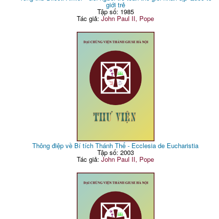
giới trẻ
Tập số: 1985
Tác giả:
John Paul II, Pope
Thông điệp về Bí tích Thánh Thể - Ecclesia de Eucharistia
Tập số: 2003
Tác giả:
John Paul II, Pope