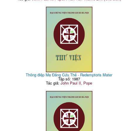
Thông điệp Mẹ Đấng Cứu Thế - Redemptoris Mater
Tập số: 1987
Tác giả:
John Paul II, Pope