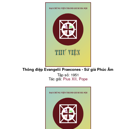
Thông điệp Evangelii Praecones - Sứ giả Phúc Âm
Tập số: 1951
Tác giả:
Pius XII, Pope