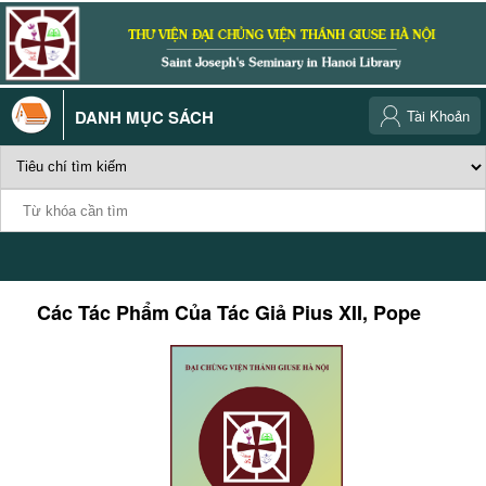
DANH MỤC SÁCH
Tài Khoản
Các Tác Phẩm Của Tác Giả
Pius XII, Pope