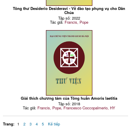
Tông thư Desiderio Desideravi - Về đào tạo phụng vụ cho Dân
Chúa
Tập số: 2022
Tác giả:
Francis, Pope
Giải thích chương tám của Tông huấn Amoris laetitia
Tập số: 2018
Tác giả:
Francis, Pope, Francesco Coccopalmerio, HY
Trang:
1
2
3
4
5
Kế tiếp