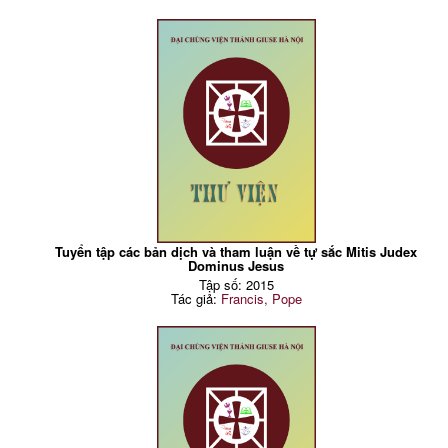
Tuyển tập các bản dịch và tham luận về tự sắc Mitis Judex
Dominus Jesus
Tập số: 2015
Tác giả:
Francis, Pope