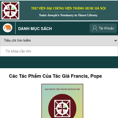
DANH MỤC SÁCH
Tài Khoản
Các Tác Phẩm Của Tác Giả
Francis, Pope