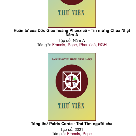
Huấn từ của Đức Giáo hoàng Phanxicô - Tin mừng Chúa Nhật
Năm A
Tập số: Năm A
Tác giả:
Francis, Pope, Phanxicô, ĐGH
Tông thư Patris Corde - Trái Tim người cha
Tập số: 2021
Tác giả:
Francis, Pope