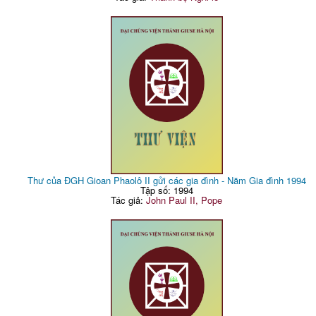
Thư của ĐGH Gioan Phaolô II gửi các gia đình - Năm Gia đình 1994
Tập số: 1994
Tác giả:
John Paul II, Pope