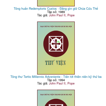
Tông huấn Redemptoris Custos - Đấng gìn giữ Chúa Cứu Thế
Tập số: 1989
Tác giả:
John Paul II, Pope
Tông thư Tertio Millennio Adveniente - Tiến tới thiên niên kỷ thứ ba
Tập số: 1994
Tác giả:
John Paul II, Pope