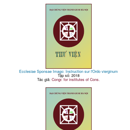
Ecclesiae Sponsae Imago: Instruction sur l'Ordo vierginum
Tập số: 2018
Tác giả:
Congr. for institutes of Cons.