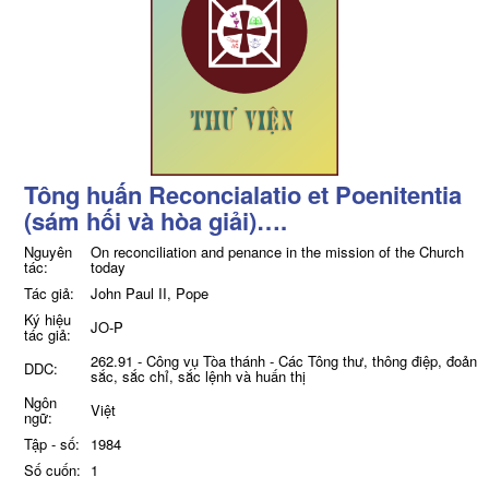
Tông huấn Reconcialatio et Poenitentia
(sám hối và hòa giải)….
Nguyên
On reconciliation and penance in the mission of the Church
tác:
today
Tác giả:
John Paul II, Pope
Ký hiệu
JO-P
tác giả:
262.91 - Công vụ Tòa thánh - Các Tông thư, thông điệp, đoản
DDC:
sắc, sắc chỉ, sắc lệnh và huấn thị
Ngôn
Việt
ngữ:
Tập - số:
1984
Số cuốn:
1