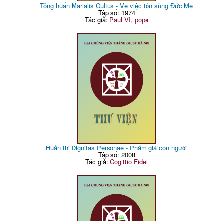
Tông huấn Marialis Cultus - Về việc tôn sùng Đức Mẹ
Tập số: 1974
Tác giả:
Paul VI, pope
Huấn thị Dignitas Personae - Phẩm giá con người
Tập số: 2008
Tác giả:
Cogittio Fidei