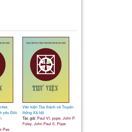
antes
Văn kiện Tòa thánh về Truyền
ình yêu Đức
thông Xã hội
n
Tác giả:
Paul VI, pope, John P.
Foley, John Paul II, Pope
he Pas.