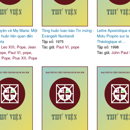
yền về Mẹ Maria: Một
Tông huấn loan báo Tin mừng -
Lettre Apostolique 
 huấn liên quan đến
Evangelii Nuntiandi
Motu Proprio sur la
ria
Tập số: 1975
Théologique et…
:
Leo XIII, Pope, Jean
Tác giả:
Paul VI, pope
Tập số: 1998
pope, Paul VI, pope,
Tác giả:
John Paul 
, Pope, Pius XII, Pope