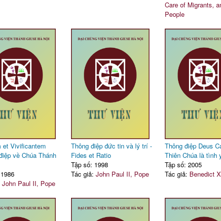
Care of Migrants, an
People
et Vivificantem
Thông điệp đức tin và lý trí -
Thông điệp Deus Car
điệp về Chúa Thánh
Fides et Ratio
Thiên Chúa là tình 
Tập số: 1998
Tập số: 2005
 1986
Tác giả:
John Paul II, Pope
Tác giả:
Benedict X
:
John Paul II, Pope