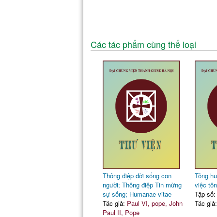
Các tác phẩm cùng thể loại
Thông điệp đời sống con
Tông hu
người; Thông điệp Tin mừng
việc tô
sự sống; Humanae vitae
Tập số:
Tác giả:
Paul VI, pope, John
Tác giả
Paul II, Pope