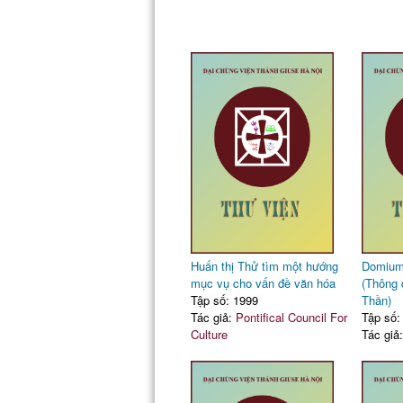
Huấn thị Thử tìm một hướng
Domium 
mục vụ cho vấn đề văn hóa
(Thông 
Tập số: 1999
Thần)
Tác giả:
Pontifical Council For
Tập số:
Culture
Tác giả