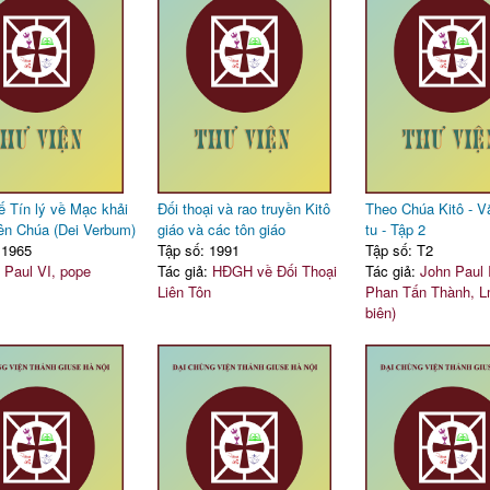
ế Tín lý về Mạc khải
Đối thoại và rao truyền Kitô
Theo Chúa Kitô - Vă
ên Chúa (Dei Verbum)
giáo và các tôn giáo
tu - Tập 2
 1965
Tập số: 1991
Tập số: T2
:
Paul VI, pope
Tác giả:
HĐGH về Đối Thoại
Tác giả:
John Paul 
Liên Tôn
Phan Tấn Thành, L
biên)