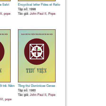
e Salvi
Encyclical letter Fides et Ratio
Tập số: 1998
V, pope
Tác giả:
John Paul II, Pope
ới trẻ. Năm
Tông thư Dominicae Cenae
Tập số: 1980
Tác giả:
John Paul II, Pope
VI, pope