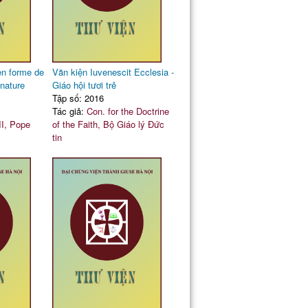
en forme de
Văn kiện Iuvenescit Ecclesia -
 nature
Giáo hội tươi trẻ
Tập số: 2016
Tác giả:
Con. for the Doctrine
II, Pope
of the Faith, Bộ Giáo lý Đức
tin