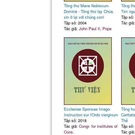
Tông thư Mane Nobiscum
Tông thư
Domine - Tông thư lạy Chúa,
Tim ngư
xin ở lại với chúng con!
Tập số:
Tập số: 2004
Tác giả
Tác giả:
John Paul II, Pope
Ecclesiae Sponsae Imago:
Tông h
Instruction sur l'Ordo vierginum
Caritati
Tập số: 2018
Thể
Tác giả:
Congr. for institutes of
Tập số:
Cons.
Tác giả