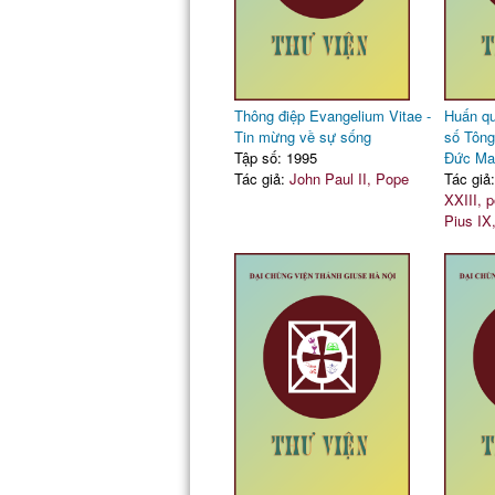
Thông điệp Evangelium Vitae -
Huấn qu
Tin mừng về sự sống
số Tông
Tập số: 1995
Đức Ma
Tác giả:
John Paul II, Pope
Tác giả
XXIII, 
Pius IX