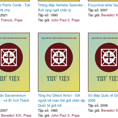
 Patris Corde - Trái
Thông điệp Veritatis Splendor -
Encyclical letter Sp
ời cha
Ánh rạng ngời chân lý
Tập số: 2007
 2021
Tập số: 1993
Tác giả:
Benedict X
:
Francis, Pope
Tác giả:
John Paul II, Pope
uấn Sacramentum
Tông thư Dilecti Amici - Gởi
Sứ điệp Quốc tế Gi
s - về Bí tích Thánh
người trẻ toàn thế giới nhân dịp
2006
Quốc tế giới trẻ
Tập số: 2006
 2007
Tập số: 1985
Tác giả:
Benedict X
:
Benedict XVI, Pope
Tác giả:
John Paul II, Pope