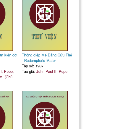
n kiện đời
Thông điệp Mẹ Đấng Cứu Thế
- Redemptoris Mater
Tập số: 1987
II, Pope,
Tác giả:
John Paul II, Pope
m. (Chủ