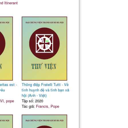
d Itinerant
itas est -
Thông điệp Fratelli Tutti - Về
yêu
tình huynh đệ và tình bạn xã
hội (Anh - Việt)
VI, pope
Tập số: 2020
Tác giả:
Francis, Pope