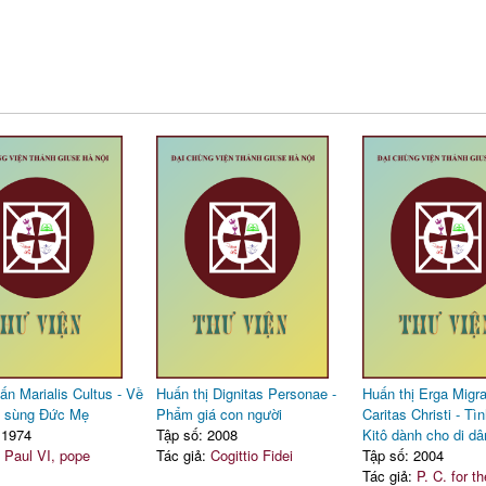
ấn Marialis Cultus - Về
Huấn thị Dignitas Personae -
Huấn thị Erga Migr
n sùng Đức Mẹ
Phẩm giá con người
Caritas Christi - T
 1974
Tập số: 2008
Kitô dành cho di dâ
:
Paul VI, pope
Tác giả:
Cogittio Fidei
Tập số: 2004
Tác giả:
P. C. for t