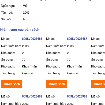
Ngôn ngữ:
Việt
Tập - số:
2003
Số cuốn:
9
Hiện trạng các bản sách
Mã số:
609LV0028486
Mã số:
609LV0028487
Mã số:
Năm xuất bản:
2003
Năm xuất bản:
2003
Năm xuất 
Khổ sách:
20
Khổ sách:
20
Khổ sách:
Số trang:
70
Số trang:
70
Số trang:
Kho sách:
Khoa Thần
Kho sách:
Khoa Thần
Kho sách:
Tình trạng:
Hiện có
Tình trạng:
Hiện có
Tình trạng
Mượn sách
Mượn sách
Mượn s
Mã số:
609LV0028489
Mã số:
609LV0028983
Mã số:
Năm xuất bản:
2003
Năm xuất bản:
2003
Năm xuất 