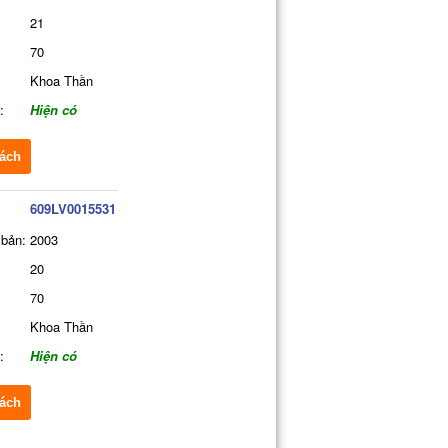
21
70
Khoa Thần
:
Hiện có
ách
609LV0015531
bản:
2003
20
70
Khoa Thần
:
Hiện có
ách