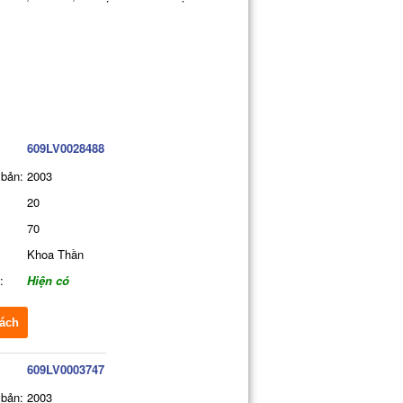
609LV0028488
bản:
2003
20
70
Khoa Thần
:
Hiện có
ách
609LV0003747
bản:
2003