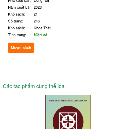
Nhà xuất bản:
Đồng Nai
Năm xuất bản:
2023
Khổ sách:
21
Số trang:
246
Kho sách:
Khoa Triết
Tình trạng:
Hiện có
Mượn sách
Các tác phẩm cùng thể loại